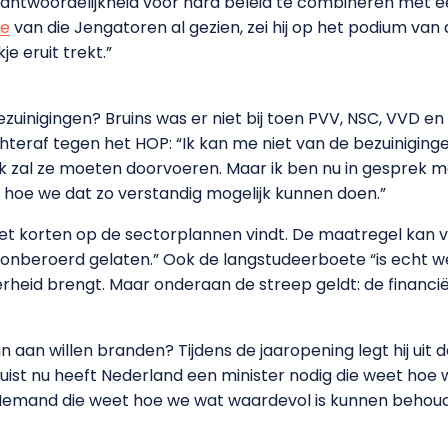
erantwoordelijkheid voor hard beleid te combineren met
je
van die Jengatoren al gezien, zei hij op het podium van de
je eruit trekt.”
ezuinigingen? Bruins was er niet bij toen PVV, NSC, VVD e
hteraf tegen het HOP: “Ik kan me niet van de bezuiniginge
ik zal ze moeten doorvoeren. Maar ik ben nu in gesprek m
 hoe we dat zo verstandig mogelijk kunnen doen.”
j het korten op de sectorplannen vindt. De maatregel kan v
onberoerd gelaten.” Ook de langstudeerboete “is echt wel
erheid brengt. Maar onderaan de streep geldt: de financi
n aan willen branden? Tijdens de jaaropening legt hij uit d
ist nu heeft Nederland een minister nodig die weet hoe w
 “Iemand die weet hoe we wat waardevol is kunnen behoude