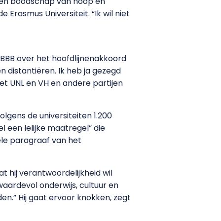
 een boodschap van hoop en
 Erasmus Universiteit. “Ik wil niet
n BBB over het hoofdlijnenakkoord
n distantiëren. Ik heb ja gezegd
et UNL en VH en andere partijen
olgens de universiteiten 1.200
 een lelijke maatregel” die
ële paragraaf van het
at hij verantwoordelijkheid wil
aardevol onderwijs, cultuur en
n.” Hij gaat ervoor knokken, zegt