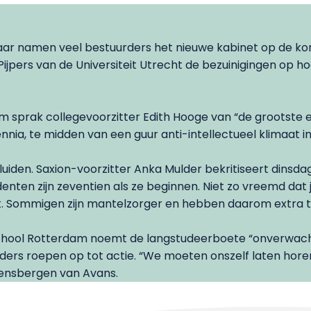
jaar namen veel bestuurders het nieuwe kabinet op de korr
jpers van de Universiteit Utrecht de bezuinigingen op h
m sprak collegevoorzitter Edith Hooge van “de grootste 
nnia, te midden van een guur anti-intellectueel klimaat i
eluiden. Saxion-voorzitter Anka Mulder bekritiseert din
ten zijn zeventien als ze beginnen. Niet zo vreemd dat je
t. Sommigen zijn mantelzorger en hebben daarom extra tijd
chool Rotterdam noemt de langstudeerboete “onverwach
ers roepen op tot actie. “We moeten onszelf laten hore
ensbergen van Avans.