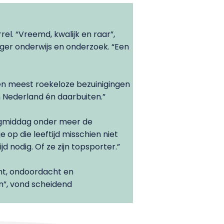
el. “Vreemd, kwalijk en raar”,
oger onderwijs en onderzoek. “Een
en meest roekeloze bezuinigingen
n Nederland én daarbuiten.”
sdagmiddag onder meer de
 op die leeftijd misschien niet
 nodig. Of ze zijn topsporter.”
t, ondoordacht en
n”, vond scheidend