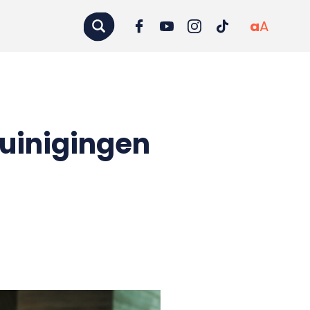
a
A
zuinigingen