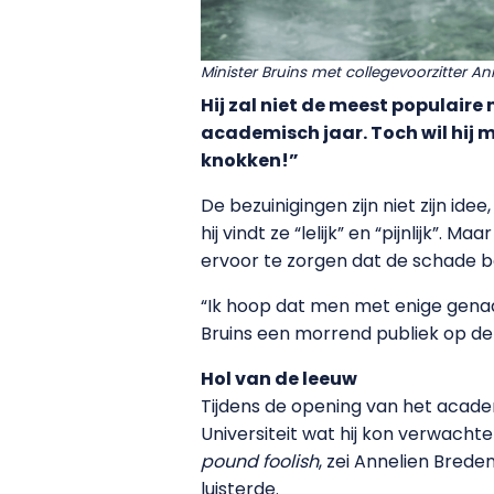
Minister Bruins met collegevoorzitter 
Hij zal niet de meest populair
academisch jaar. Toch wil hij m
knokken!”
De bezuinigingen zijn niet zijn i
hij vindt ze “lelijk” en “pijnlijk”. M
ervoor te zorgen dat de schade be
“Ik hoop dat men met enige genade 
Bruins een morrend publiek op de
Hol van de leeuw
Tijdens de opening van het academ
Universiteit wat hij kon verwacht
pound foolish
, zei Annelien Brede
luisterde.