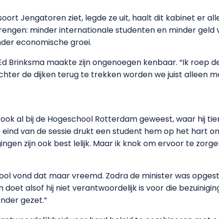
ort Jengatoren ziet, legde ze uit, haalt dit kabinet er all
rengen: minder internationale studenten en minder geld
inder economische groei.
Ed Brinksma maakte zijn ongenoegen kenbaar. “Ik roep de
chter de dijken terug te trekken worden we juist alleen
ook al bij de Hogeschool Rotterdam geweest, waar hij ti
 eind van de sessie drukt een student hem op het hart o
igingen zijn ook best lelijk. Maar ik knok om ervoor te zo
l vond dat maar vreemd. Zodra de minister was opgesta
n doet alsof hij niet verantwoordelijk is voor die bezuinigi
onder gezet.”