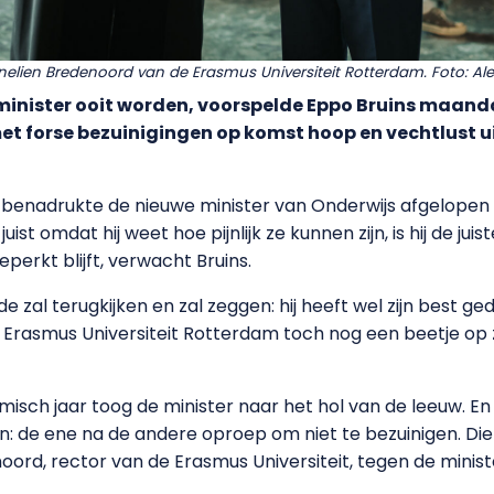
Annelien Bredenoord van de Erasmus Universiteit Rotterdam. Foto: A
e minister ooit worden, voorspelde Eppo Bruins maand
et forse bezuinigingen op komst hoop en vechtlust uits
dee, benadrukte de nieuwe minister van Onderwijs afgelopen
aar juist omdat hij weet hoe pijnlijk ze kunnen zijn, is hij de 
perkt blijft, verwacht Bruins.
zal terugkijken en zal zeggen: hij heeft wel zijn best ge
 Erasmus Universiteit Rotterdam toch nog een beetje op z
isch jaar toog de minister naar het hol van de leeuw. En
en: de ene na de andere oproep om niet te bezuinigen. Die
noord, rector van de Erasmus Universiteit, tegen de ministe