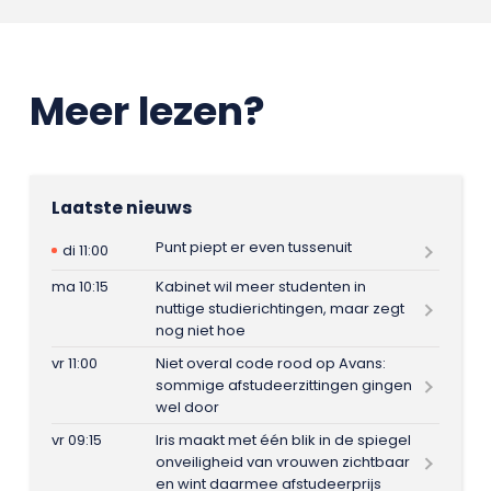
Meer lezen?
Laatste nieuws
Punt piept er even tussenuit
di 11:00
ma 10:15
Kabinet wil meer studenten in
nuttige studierichtingen, maar zegt
nog niet hoe
vr 11:00
Niet overal code rood op Avans:
sommige afstudeerzittingen gingen
wel door
vr 09:15
Iris maakt met één blik in de spiegel
onveiligheid van vrouwen zichtbaar
en wint daarmee afstudeerprijs