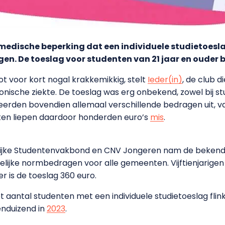
edische beperking dat een individuele studietoeslag
tegen. De toeslag voor studenten van 21 jaar en oude
ot voor kort nogal krakkemikkig, stelt
Ieder(in)
, de club 
ische ziekte. De toeslag was erg onbekend, zowel bij st
eerden bovendien allemaal verschillende bedragen uit, va
en liepen daardoor honderden euro’s
mis
.
ijke Studentenvakbond en CNV Jongeren nam de bekendhe
lijke normbedragen voor alle gemeenten. Vijftienjarigen
r is de toeslag 360 euro.
 het aantal studenten met een individuele studietoeslag fl
nduizend in
2023
.