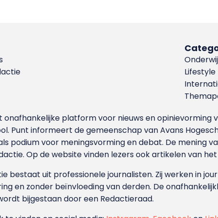
Catego
s
Onderwij
dactie
Lifestyle
Internat
Themapa
et onafhankelijke platform voor nieuws en opinievormin
ool. Punt informeert de gemeenschap van Avans Hogesch
als podium voor meningsvorming en debat. De mening van 
dactie. Op de website vinden lezers ook artikelen van he
e bestaat uit professionele journalisten. Zij werken in jour
ing en zonder beïnvloeding van derden. De onafhankelijk
wordt bijgestaan door een Redactieraad.