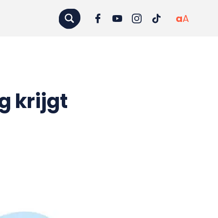
a
A
 krijgt