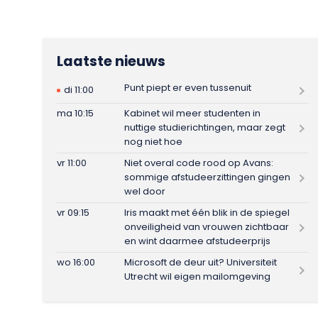
Laatste nieuws
Punt piept er even tussenuit
di 11:00
ma 10:15
Kabinet wil meer studenten in
nuttige studierichtingen, maar zegt
nog niet hoe
vr 11:00
Niet overal code rood op Avans:
sommige afstudeerzittingen gingen
wel door
vr 09:15
Iris maakt met één blik in de spiegel
onveiligheid van vrouwen zichtbaar
en wint daarmee afstudeerprijs
wo 16:00
Microsoft de deur uit? Universiteit
Utrecht wil eigen mailomgeving