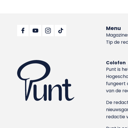
Menu
Magazine
Tip de re
Colofon
Punt is h
Hoge­sch
fungeert 
van de re
De redacti
nieuwsgar
redactie 