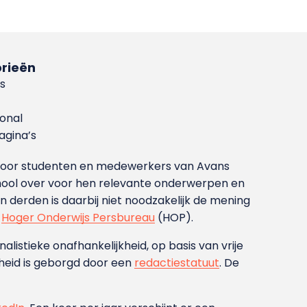
rieën
s
ional
gina’s
g voor studenten en medewerkers van Avans
ool over voor hen relevante onderwerpen en
derden is daarbij niet noodzakelijk de mening
t
Hoger Onderwijs Persbureau
(HOP).
nalistieke onafhankelijkheid, op basis van vrije
heid is geborgd door een
redactiestatuut
. De