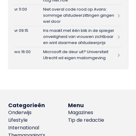
nog niet hoe
vr 11:00
Niet overal code rood op Avans:
sommige afstudeerzittingen gingen
wel door
vr 09:15
Iris maakt met één blik in de spiegel
onveiligheid van vrouwen zichtbaar
en wint daarmee afstudeerprijs
wo 16:00
Microsoft de deur uit? Universiteit
Utrecht wil eigen mailomgeving
Categorieën
Menu
Onderwijs
Magazines
Lifestyle
Tip de redactie
International
Themapagina’s