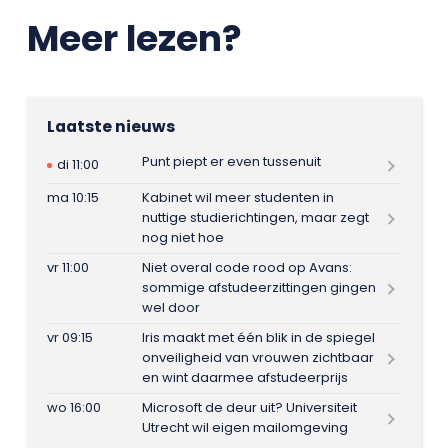
Meer lezen?
Laatste nieuws
Punt piept er even tussenuit
di 11:00
ma 10:15
Kabinet wil meer studenten in
nuttige studierichtingen, maar zegt
nog niet hoe
vr 11:00
Niet overal code rood op Avans:
sommige afstudeerzittingen gingen
wel door
vr 09:15
Iris maakt met één blik in de spiegel
onveiligheid van vrouwen zichtbaar
en wint daarmee afstudeerprijs
wo 16:00
Microsoft de deur uit? Universiteit
Utrecht wil eigen mailomgeving