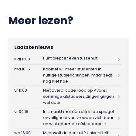
Meer lezen?
Laatste nieuws
Punt piept er even tussenuit
di 11:00
ma 10:15
Kabinet wil meer studenten in
nuttige studierichtingen, maar zegt
nog niet hoe
vr 11:00
Niet overal code rood op Avans:
sommige afstudeerzittingen gingen
wel door
vr 09:15
Iris maakt met één blik in de spiegel
onveiligheid van vrouwen zichtbaar
en wint daarmee afstudeerprijs
wo 16:00
Microsoft de deur uit? Universiteit