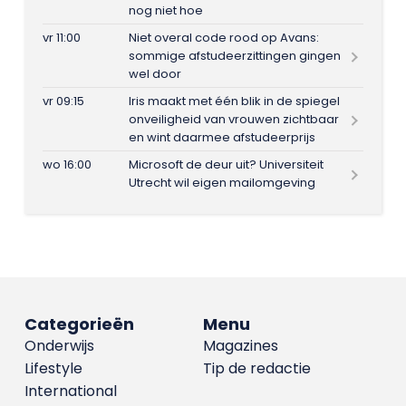
nog niet hoe
vr 11:00
Niet overal code rood op Avans:
sommige afstudeerzittingen gingen
wel door
vr 09:15
Iris maakt met één blik in de spiegel
onveiligheid van vrouwen zichtbaar
en wint daarmee afstudeerprijs
wo 16:00
Microsoft de deur uit? Universiteit
Utrecht wil eigen mailomgeving
Categorieën
Menu
Onderwijs
Magazines
Lifestyle
Tip de redactie
International