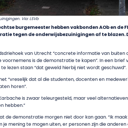
inigingen. Via: LSVb
rechtse burgemeester hebben vakbonden AOb en de F
ie tegen de onderwijsbezuinigingen af te blazen. De
dsdriehoek van Utrecht “concrete informatie van buiten d
e voornemens is de demonstratie te kapen”. In een brie
e lezen staan “dat geweld hierbij niet wordt geschuwd”.
het “vreselijk dat al die studenten, docenten en medewer
aten horen”.
arbache is zwaar teleurgesteld, maar veel alternatieven
en hebben.”
t de demonstratie morgen niet door kan gaan. “Ik maak mi
m je mening te mogen uiten, er personen zijn die anderen