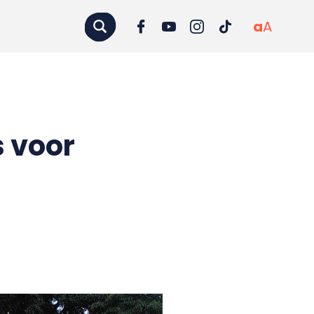
a
A
s voor