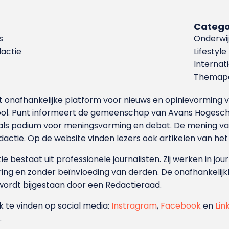
Catego
s
Onderwij
dactie
Lifestyle
Internat
Themapa
et onafhankelijke platform voor nieuws en opinievormin
ool. Punt informeert de gemeenschap van Avans Hogesch
als podium voor meningsvorming en debat. De mening van 
dactie. Op de website vinden lezers ook artikelen van he
e bestaat uit professionele journalisten. Zij werken in jour
ing en zonder beïnvloeding van derden. De onafhankelijk
wordt bijgestaan door een Redactieraad.
ok te vinden op social media:
Instragram
,
Facebook
en
Lin
.