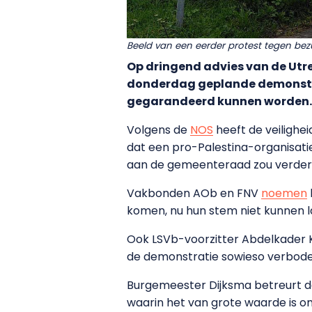
Beeld van een eerder protest tegen bezu
Op dringend advies van de Ut
donderdag geplande demonstrat
gegarandeerd kunnen worden.
Volgens de
NOS
heeft de veilighei
dat een pro-Palestina-organisati
aan de gemeenteraad zou verder t
Vakbonden AOb en FNV
noemen
komen, nu hun stem niet kunnen l
Ook LSVb-voorzitter Abdelkader K
de demonstratie sowieso verbod
Burgemeester Dijksma betreurt da
waarin het van grote waarde is o