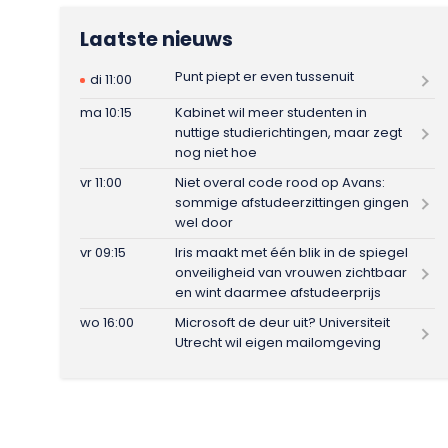
Laatste nieuws
Punt piept er even tussenuit
di 11:00
ma 10:15
Kabinet wil meer studenten in
nuttige studierichtingen, maar zegt
nog niet hoe
vr 11:00
Niet overal code rood op Avans:
sommige afstudeerzittingen gingen
wel door
vr 09:15
Iris maakt met één blik in de spiegel
onveiligheid van vrouwen zichtbaar
en wint daarmee afstudeerprijs
wo 16:00
Microsoft de deur uit? Universiteit
Utrecht wil eigen mailomgeving