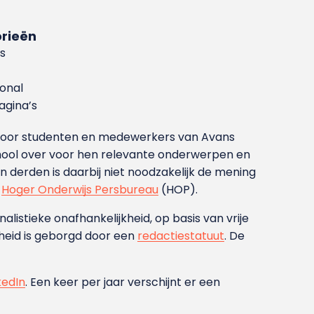
rieën
s
ional
gina’s
g voor studenten en medewerkers van Avans
ool over voor hen relevante onderwerpen en
derden is daarbij niet noodzakelijk de mening
t
Hoger Onderwijs Persbureau
(HOP).
nalistieke onafhankelijkheid, op basis van vrije
heid is geborgd door een
redactiestatuut
. De
kedIn
. Een keer per jaar verschijnt er een