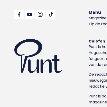
Menu
Magazine
Tip de re
Colofon
Punt is h
Hoge­sch
fungeert 
van de re
De redacti
nieuwsgar
redactie 
Punt is o
magazine