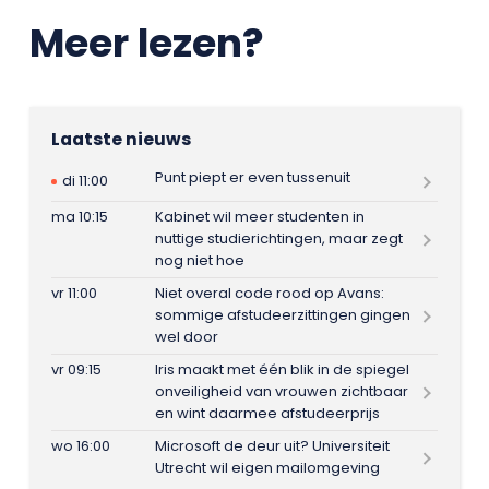
Meer lezen?
Laatste nieuws
Punt piept er even tussenuit
di 11:00
ma 10:15
Kabinet wil meer studenten in
nuttige studierichtingen, maar zegt
nog niet hoe
vr 11:00
Niet overal code rood op Avans:
sommige afstudeerzittingen gingen
wel door
vr 09:15
Iris maakt met één blik in de spiegel
onveiligheid van vrouwen zichtbaar
en wint daarmee afstudeerprijs
wo 16:00
Microsoft de deur uit? Universiteit
Utrecht wil eigen mailomgeving