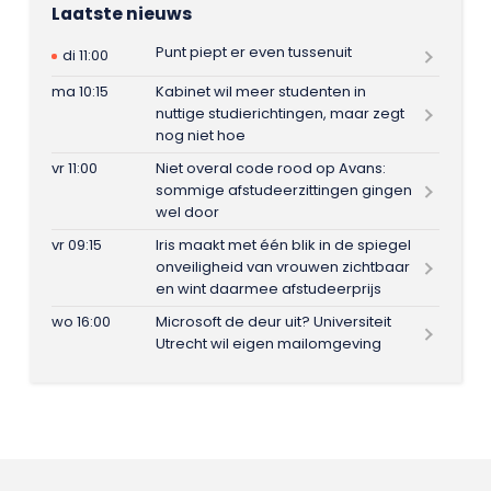
Laatste nieuws
Punt piept er even tussenuit
di 11:00
ma 10:15
Kabinet wil meer studenten in
nuttige studierichtingen, maar zegt
nog niet hoe
vr 11:00
Niet overal code rood op Avans:
sommige afstudeerzittingen gingen
wel door
vr 09:15
Iris maakt met één blik in de spiegel
onveiligheid van vrouwen zichtbaar
en wint daarmee afstudeerprijs
wo 16:00
Microsoft de deur uit? Universiteit
Utrecht wil eigen mailomgeving