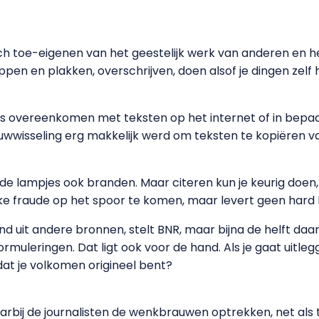
zich toe-eigenen van het geestelijk werk van anderen en 
pen en plakken, overschrijven, doen alsof je dingen zelf
 overeenkomen met teksten op het internet of in bepaal
wwisseling erg makkelijk werd om teksten te kopiëren va
 rode lampjes ook branden. Maar citeren kun je keurig doen
ke fraude op het spoor te komen, maar levert geen hard 
nd uit andere bronnen, stelt BNR, maar bijna de helft daa
ormuleringen. Dat ligt ook voor de hand. Als je gaat uitle
dat je volkomen origineel bent?
aarbij de journalisten de wenkbrauwen optrekken, net al