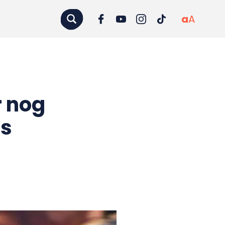
a
A
r nog
is