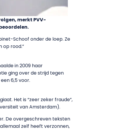
rvolgen, merkt PVV-
 beoordelen.
binet-Schoof onder de loep. Ze
n op rood.”
haalde in 2009 haar
ie ging over de strijd tegen
een 6,5 voor.
aat. Het is “zeer zeker fraude”,
iversiteit van Amsterdam).
ver. De overgeschreven teksten
 allemaal zelf heeft verzonnen,