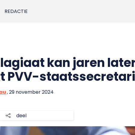
REDACTIE
lagiaat kan jaren late
t PVV-staatssecretar
eau
, 29 november 2024
deel