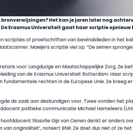
e bronverwijzingen? Het kan je jaren later nog achte
. De Erasmus Universiteit gaat haar scriptie opnieuw
 scripties of proefschriften van bewindslieden in het ka
aatscanner. Maeijers scriptie viel op. “De seinen spronge
retaris voor Langdurige en Maatschappelijke Zorg. Ze be
ding van de Erasmus Universiteit Rotterdam. Haar script
 fundamentele rechten in de Europese Unie. Ze kreeg er 
legde de zaak aan deskundigen voor. Twee vonden het plagi
oofddocent politieke communicatie Michael Hameleers (Un
 hoofddocent filosofie Gijs van Oenen denkt er anders o
an originaliteit’, noteert BNR. Ze doet dus niet of ze het