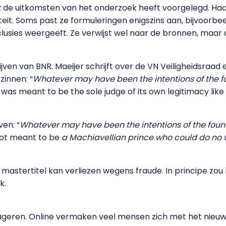
 de uitkomsten van het onderzoek heeft voorgelegd. Haar (
it. Soms past ze formuleringen enigszins aan, bijvoorbeeld
clusies weergeeft. Ze verwijst wel naar de bronnen, maar da
en van BNR. Maeijer schrijft over de VN Veiligheidsraad en
zinnen: “
Whatever may have been the intentions of the fo
 was meant to be the sole judge of its own legitimacy like
en: “
Whatever may have been the intentions of the found
 not meant to be
a Machiavellian prince who could do no
mastertitel kan verliezen wegens fraude. In principe zou
k.
eageren. Online vermaken veel mensen zich met het nieuws.