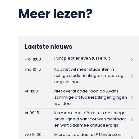
Meer lezen?
Laatste nieuws
Punt piept er even tussenuit
di 11:00
ma 10:15
Kabinet wil meer studenten in
nuttige studierichtingen, maar zegt
nog niet hoe
vr 11:00
Niet overal code rood op Avans:
sommige afstudeerzittingen gingen
wel door
vr 09:15
Iris maakt met één blik in de spiegel
onveiligheid van vrouwen zichtbaar
en wint daarmee afstudeerprijs
wo 16:00
Microsoft de deur uit? Universiteit