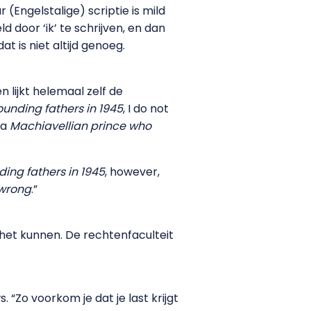
Engelstalige) scriptie is mild
 door ‘ik’ te schrijven, en dan
t is niet altijd genoeg.
 lijkt helemaal zelf de
unding fathers in 1945
, I do not
 a
Machiavellian prince who
ing fathers in 1945
, however,
 wrong
.”
 het kunnen. De rechtenfaculteit
 “Zo voorkom je dat je last krijgt