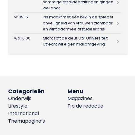
sommige afstudeerzittingen gingen
wel door
vr 09:15
Iris maakt met één blik in de spiegel
onveiligheid van vrouwen zichtbaar
en wint daarmee afstudeerprijs
wo 16:00
Microsoft de deur uit? Universiteit
Utrecht wil eigen mailomgeving
Categorieën
Menu
Onderwijs
Magazines
Lifestyle
Tip de redactie
International
Themapagina’s