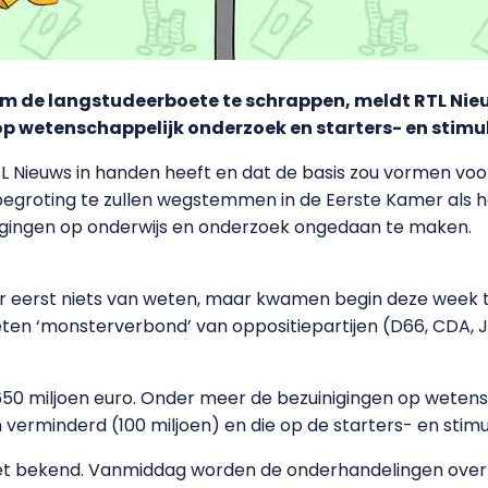
d om de langstudeerboete te schrappen, meldt RTL Nie
op wetenschappelijk onderzoek en starters- en stim
L Nieuws in handen heeft en dat de basis zou vormen vo
sbegroting te zullen wegstemmen in de Eerste Kamer als he
inigingen op onderwijs en onderzoek ongedaan te maken.
daar eerst niets van weten, maar kwamen begin deze wee
ten ‘monsterverbond’ van oppositiepartijen (D66, CDA, J
650 miljoen euro. Onder meer de bezuinigingen op weten
n verminderd (100 miljoen) en die op de starters- en sti
 niet bekend. Vanmiddag worden de onderhandelingen ov