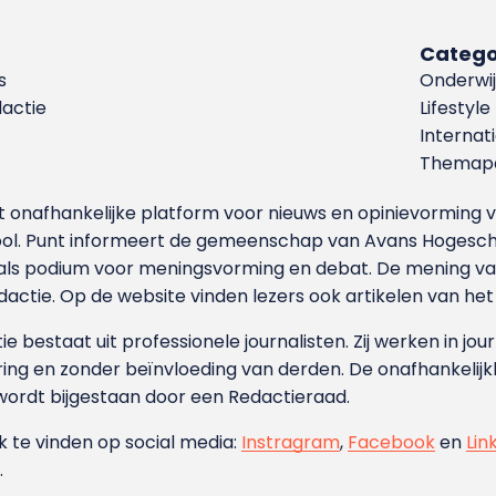
Catego
s
Onderwij
dactie
Lifestyle
Internat
Themapa
et onafhankelijke platform voor nieuws en opinievormin
ool. Punt informeert de gemeenschap van Avans Hogesch
als podium voor meningsvorming en debat. De mening van 
dactie. Op de website vinden lezers ook artikelen van he
e bestaat uit professionele journalisten. Zij werken in jour
ing en zonder beïnvloeding van derden. De onafhankelijk
wordt bijgestaan door een Redactieraad.
ok te vinden op social media:
Instragram
,
Facebook
en
Lin
.