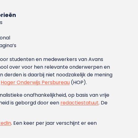
rieën
s
ional
gina’s
g voor studenten en medewerkers van Avans
ool over voor hen relevante onderwerpen en
derden is daarbij niet noodzakelijk de mening
t
Hoger Onderwijs Persbureau
(HOP).
nalistieke onafhankelijkheid, op basis van vrije
heid is geborgd door een
redactiestatuut
. De
kedIn
. Een keer per jaar verschijnt er een