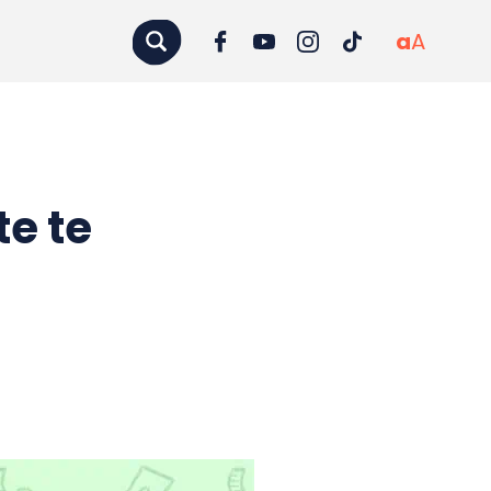
a
A
e te