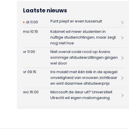
Laatste nieuws
Punt piept er even tussenuit
di 11:00
ma 10:15
Kabinet wil meer studenten in
nuttige studierichtingen, maar zegt
nog niet hoe
vr 11:00
Niet overal code rood op Avans:
sommige afstudeerzittingen gingen
wel door
vr 09:15
Iris maakt met één blik in de spiegel
onveiligheid van vrouwen zichtbaar
en wint daarmee afstudeerprijs
wo 16:00
Microsoft de deur uit? Universiteit
Utrecht wil eigen mailomgeving