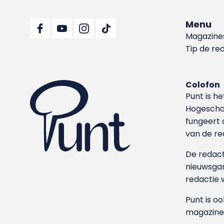
Menu
Magazine
Tip de re
Colofon
Punt is h
Hoge­sch
fungeert 
van de re
De redacti
nieuwsgar
redactie 
Punt is o
magazine