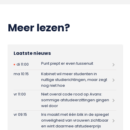
Meer lezen?
Laatste nieuws
Punt piept er even tussenuit
di 11:00
ma 10:15
Kabinet wil meer studenten in
nuttige studierichtingen, maar zegt
nog niet hoe
vr 11:00
Niet overal code rood op Avans:
sommige afstudeerzittingen gingen
wel door
vr 09:15
Iris maakt met één blik in de spiegel
onveiligheid van vrouwen zichtbaar
en wint daarmee afstudeerprijs