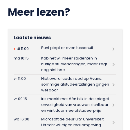
Meer lezen?
Laatste nieuws
Punt piept er even tussenuit
di 11:00
ma 10:15
Kabinet wil meer studenten in
nuttige studierichtingen, maar zegt
nog niet hoe
vr 11:00
Niet overal code rood op Avans:
sommige afstudeerzittingen gingen
wel door
vr 09:15
Iris maakt met één blik in de spiegel
onveiligheid van vrouwen zichtbaar
en wint daarmee afstudeerprijs
wo 16:00
Microsoft de deur uit? Universiteit
Utrecht wil eigen mailomgeving