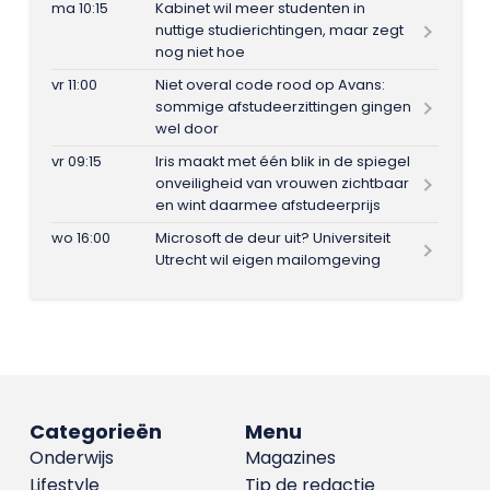
ma 10:15
Kabinet wil meer studenten in
nuttige studierichtingen, maar zegt
nog niet hoe
vr 11:00
Niet overal code rood op Avans:
sommige afstudeerzittingen gingen
wel door
vr 09:15
Iris maakt met één blik in de spiegel
onveiligheid van vrouwen zichtbaar
en wint daarmee afstudeerprijs
wo 16:00
Microsoft de deur uit? Universiteit
Utrecht wil eigen mailomgeving
Categorieën
Menu
Onderwijs
Magazines
Lifestyle
Tip de redactie