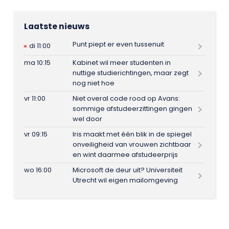
Laatste nieuws
Punt piept er even tussenuit
di 11:00
ma 10:15
Kabinet wil meer studenten in
nuttige studierichtingen, maar zegt
nog niet hoe
vr 11:00
Niet overal code rood op Avans:
sommige afstudeerzittingen gingen
wel door
vr 09:15
Iris maakt met één blik in de spiegel
onveiligheid van vrouwen zichtbaar
en wint daarmee afstudeerprijs
wo 16:00
Microsoft de deur uit? Universiteit
Utrecht wil eigen mailomgeving