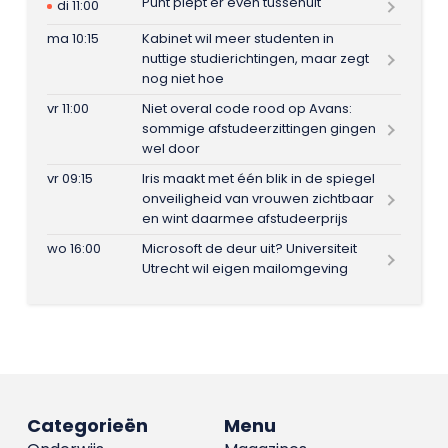
Punt piept er even tussenuit
di 11:00
ma 10:15
Kabinet wil meer studenten in
nuttige studierichtingen, maar zegt
nog niet hoe
vr 11:00
Niet overal code rood op Avans:
sommige afstudeerzittingen gingen
wel door
vr 09:15
Iris maakt met één blik in de spiegel
onveiligheid van vrouwen zichtbaar
en wint daarmee afstudeerprijs
wo 16:00
Microsoft de deur uit? Universiteit
Utrecht wil eigen mailomgeving
Categorieën
Menu