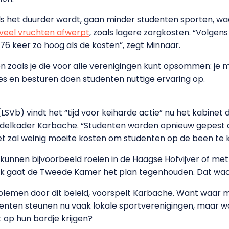
 als het duurder wordt, gaan minder studenten sporten, w
veel vruchten afwerpt
, zoals lagere zorgkosten. “Volgens
6 keer zo hoog als de kosten”, zegt Minnaar.
en zoals je die voor alle verenigingen kunt opsommen: je m
es en besturen doen studenten nuttige ervaring op.
SVb) vindt het “tijd voor keiharde actie” nu het kabine
bdelkader Karbache. “Studenten worden opnieuw gepest door
het zal weinig moeite kosten om studenten op de been te k
unnen bijvoorbeeld roeien in de Haagse Hofvijver of met v
elijk gaat de Tweede Kamer het plan tegenhouden. Dat wac
emen door dit beleid, voorspelt Karbache. Want waar 
ten steunen nu vaak lokale sportverenigingen, maar wat
 op hun bordje krijgen?