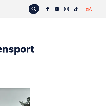
a
A
ensport