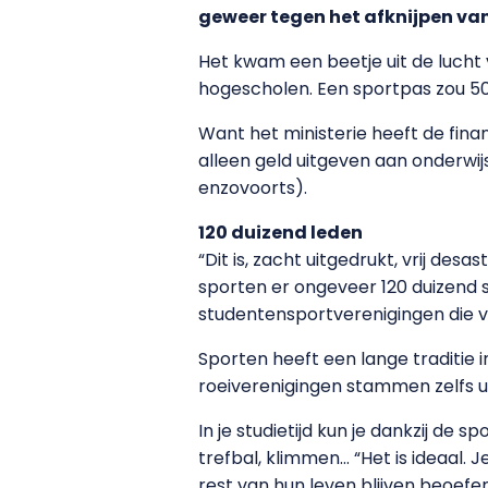
geweer tegen het afknijpen van 
Het kwam een beetje uit de lucht 
hogescholen. Een sportpas zou 50
Want het ministerie heeft de finan
alleen geld uitgeven aan onderwijs
enzovoorts).
120 duizend leden
“Dit is, zacht uitgedrukt, vrij des
sporten er ongeveer 120 duizend s
studentensportverenigingen die 
Sporten heeft een lange traditie 
roeiverenigingen stammen zelfs u
In je studietijd kun je dankzij de
trefbal, klimmen… “Het is ideaal.
rest van hun leven blijven beoefe