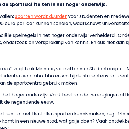
de sportfaciliteiten in het hoger onderwijs.
vallen:
sporten wordt duurder
voor studenten en medewer
0 euro per jaar kunnen schelen, waarschuwt universiteit
ciële spelregels in het hoger onderwijs ‘verhelderd’. Onde
, onderzoek en verspreiding van kennis. En dus niet aan sp
astreus”, zegt Luuk Minnaar, voorzitter van Studentensport 
tudenten van mbo, hbo en wo bij de studentensportcentra, 
van de sportcentra gebruik maken.
in het hoger onderwijs. Vaak bestaan de verenigingen al t
it de negentiende eeuw.
 sportcentra met tientallen sporten kennismaken, zegt Minn
 Je komt in een nieuwe stad, wat ga je doen? Vaak ontdekk
nen.”