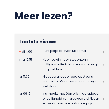
Meer lezen?
Laatste nieuws
Punt piept er even tussenuit
di 11:00
ma 10:15
Kabinet wil meer studenten in
nuttige studierichtingen, maar zegt
nog niet hoe
vr 11:00
Niet overal code rood op Avans:
sommige afstudeerzittingen gingen
wel door
vr 09:15
Iris maakt met één blik in de spiegel
onveiligheid van vrouwen zichtbaar
en wint daarmee afstudeerprijs