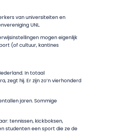
kers van universiteiten en
envereniging UNL.
rwijsinstellingen mogen eigenlijk
ort (of cultuur, kantines
Nederland. In totaal
zegt hij. Er zijn zo’n vierhonderd
ientallen jaren. Sommige
aar: tennissen, kickboksen,
en studenten een sport die ze de