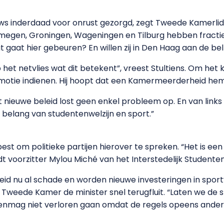
s inderdaad voor onrust gezorgd, zegt Tweede Kamerlid 
jmegen, Groningen, Wageningen en Tilburg hebben fracties
gaat hier gebeuren? En willen zij in Den Haag aan de be
op het netvlies wat dit betekent”, vreest Stultiens. Om he
 motie indienen. Hij hoopt dat een Kamermeerderheid hem
et nieuwe beleid lost geen enkel probleem op. En van links
belang van studentenwelzijn en sport.”
st om politieke partijen hierover te spreken. “Het is ee
t voorzitter Mylou Miché van het Interstedelijk Studente
eid nu al schade en worden nieuwe investeringen in spor
Tweede Kamer de minister snel terugfluit. “Laten we d
tenmag niet verloren gaan omdat de regels opeens ander