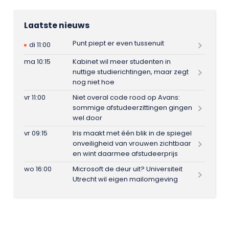
Laatste nieuws
Punt piept er even tussenuit
di 11:00
ma 10:15
Kabinet wil meer studenten in
nuttige studierichtingen, maar zegt
nog niet hoe
vr 11:00
Niet overal code rood op Avans:
sommige afstudeerzittingen gingen
wel door
vr 09:15
Iris maakt met één blik in de spiegel
onveiligheid van vrouwen zichtbaar
en wint daarmee afstudeerprijs
wo 16:00
Microsoft de deur uit? Universiteit
Utrecht wil eigen mailomgeving