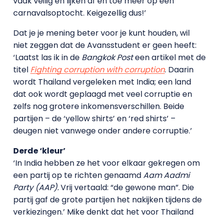
vaak veilig en lijken af en toe meer op een
carnavalsoptocht. Keigezellig dus!’
Dat je je mening beter voor je kunt houden, wil
niet zeggen dat de Avansstudent er geen heeft:
‘Laatst las ik in de
Bangkok Post
een artikel met de
titel
Fighting corruption with corruption
. Daarin
wordt Thailand vergeleken met India; een land
dat ook wordt geplaagd met veel corruptie en
zelfs nog grotere inkomensverschillen.
Beide
partijen – de ‘yellow shirts’ en ‘red shirts’ –
deugen niet vanwege onder andere corruptie.
’
Derde ‘kleur’
‘In India hebben ze het voor elkaar gekregen om
een partij op te richten genaamd
Aam Aadmi
Party (AAP).
Vrij vertaald: “de gewone man”. Die
partij gaf de grote partijen het nakijken tijdens de
verkiezingen.’ Mike denkt dat het voor Thailand