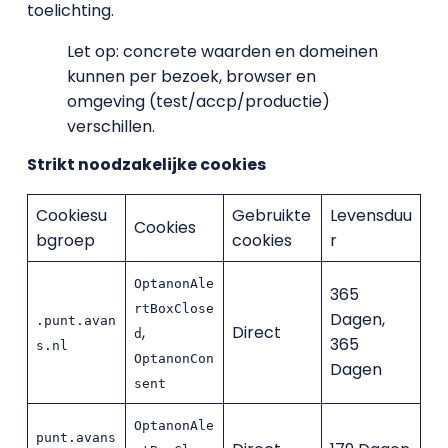
toelichting.
Let op: concrete waarden en domeinen
kunnen per bezoek, browser en
omgeving (test/accp/productie)
verschillen.
Strikt noodzakelijke cookies
Cookiesu
Gebruikte
Levensduu
Cookies
bgroep
cookies
r
OptanonAle
365
rtBoxClose
Dagen,
.punt.avan
,
Direct
d
365
s.nl
OptanonCon
Dagen
sent
OptanonAle
punt.avans