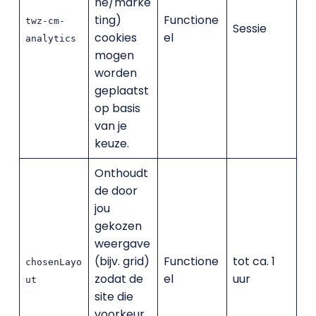
he/marke
ting)
Functione
twz-cm-
Sessie
cookies
el
analytics
mogen
worden
geplaatst
op basis
van je
keuze.
Onthoudt
de door
jou
gekozen
weergave
(bijv. grid)
Functione
tot ca. 1
chosenLayo
zodat de
el
uur
ut
site die
voorkeur