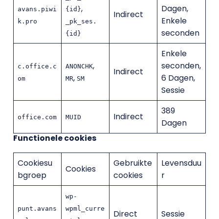
,
Dagen,
avans.piwi
{id}
Indirect
Enkele
k.pro
_pk_ses.
seconden
{id}
Enkele
,
seconden,
c.office.c
ANONCHK
Indirect
,
6 Dagen,
om
MR
SM
Sessie
389
Indirect
office.com
MUID
Dagen
Functionele cookies
Cookiesu
Gebruikte
Levensduu
Cookies
bgroep
cookies
r
wp-
punt.avans
wpml_curre
Direct
Sessie