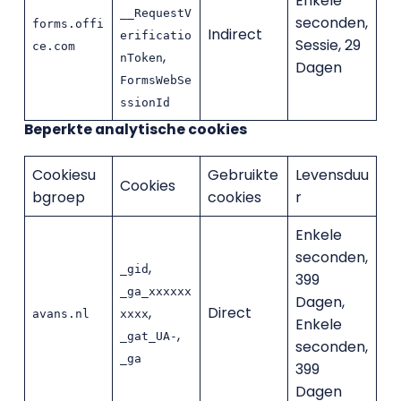
Enkele
__RequestV
seconden,
forms.offi
Indirect
erificatio
Sessie, 29
ce.com
,
nToken
Dagen
FormsWebSe
ssionId
Beperkte analytische cookies
Cookiesu
Gebruikte
Levensduu
Cookies
bgroep
cookies
r
Enkele
seconden,
,
_gid
399
_ga_xxxxxx
Dagen,
,
Direct
avans.nl
xxxx
Enkele
,
_gat_UA-
seconden,
_ga
399
Dagen