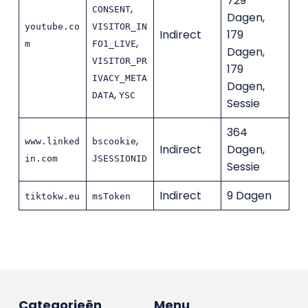
729
,
CONSENT
Dagen,
youtube.co
VISITOR_IN
Indirect
179
,
m
FO1_LIVE
Dagen,
VISITOR_PR
179
IVACY_META
Dagen,
,
DATA
YSC
Sessie
364
,
www.linked
bscookie
Indirect
Dagen,
in.com
JSESSIONID
Sessie
Indirect
9 Dagen
tiktokw.eu
msToken
Categorieën
Menu