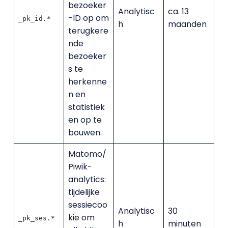
bezoeker
Analytisc
ca. 13
-ID op om
_pk_id.*
h
maanden
terugkere
nde
bezoeker
s te
herkenne
n en
statistiek
en op te
bouwen.
Matomo/
Piwik-
analytics:
tijdelijke
sessiecoo
Analytisc
30
kie om
_pk_ses.*
h
minuten