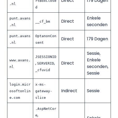
Direct
179 Dagen
rtBoxClose
.nl
d
Enkele
punt.avans
Direct
__cf_bm
seconden
.nl
punt.avans
OptanonCon
Direct
179 Dagen
.nl
sent
Sessie,
JSESSIONID
Enkele
www.avans.
,
,
Direct
SERVERID
seconden,
nl
_cfuvid
Sessie
login.micr
x-ms-
Indirect
Sessie
osoftonlin
gateway-
e.com
slice
.AspNetCor
,
e