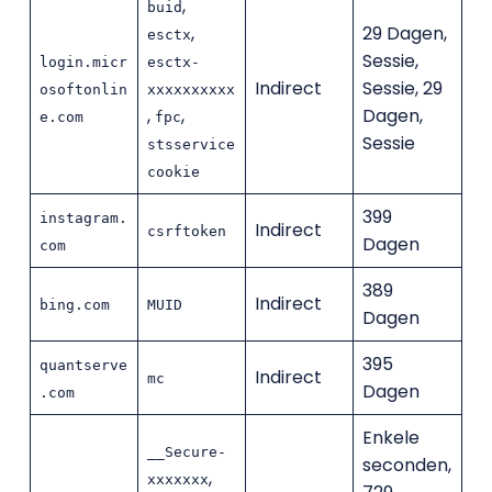
,
buid
,
29 Dagen,
esctx
Sessie,
login.micr
esctx-
Indirect
Sessie, 29
osoftonlin
xxxxxxxxxx
,
,
Dagen,
e.com
fpc
Sessie
stsservice
cookie
399
instagram.
Indirect
csrftoken
Dagen
com
389
Indirect
bing.com
MUID
Dagen
395
quantserve
Indirect
mc
Dagen
.com
Enkele
__Secure-
seconden,
,
xxxxxxx