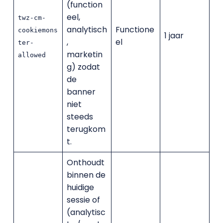
(function
eel,
twz-cm-
analytisch
Functione
cookiemons
1 jaar
,
el
ter-
marketin
allowed
g) zodat
de
banner
niet
steeds
terugkom
t.
Onthoudt
binnen de
huidige
sessie of
(analytisc