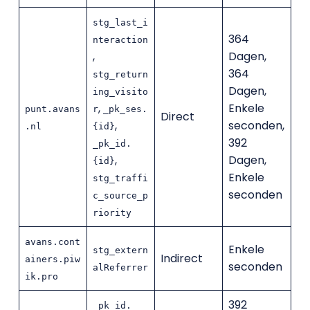
stg_last_i
364
nteraction
,
Dagen,
364
stg_return
Dagen,
ing_visito
,
Enkele
punt.avans
r
_pk_ses.
Direct
,
seconden,
.nl
{id}
392
_pk_id.
,
Dagen,
{id}
Enkele
stg_traffi
seconden
c_source_p
riority
avans.cont
Enkele
stg_extern
Indirect
ainers.piw
seconden
alReferrer
ik.pro
392
_pk_id.