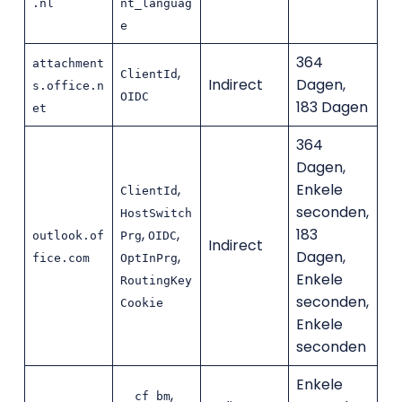
.nl
nt_languag
e
364
attachment
,
ClientId
Indirect
Dagen,
s.office.n
OIDC
183 Dagen
et
364
Dagen,
,
Enkele
ClientId
seconden,
HostSwitch
,
,
183
outlook.of
Prg
OIDC
Indirect
,
Dagen,
fice.com
OptInPrg
Enkele
RoutingKey
seconden,
Cookie
Enkele
seconden
Enkele
,
__cf_bm