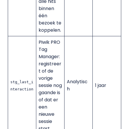
alle hits
binnen
één
bezoek te
koppelen.
Piwik PRO
Tag
Manager:
registreer
t of de
vorige
Analytisc
stg_last_i
sessie nog
1 jaar
h
nteraction
gaande is
of dat er
een
nieuwe
sessie
start.