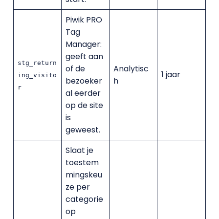
Piwik PRO
Tag
Manager:
geeft aan
stg_return
of de
Analytisc
1 jaar
ing_visito
bezoeker
h
r
al eerder
op de site
is
geweest.
Slaat je
toestem
mingskeu
ze per
categorie
op