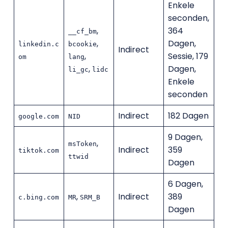
Enkele
seconden,
,
364
__cf_bm
,
Dagen,
linkedin.c
bcookie
Indirect
,
Sessie, 179
om
lang
,
Dagen,
li_gc
lidc
Enkele
seconden
Indirect
182 Dagen
google.com
NID
9 Dagen,
,
msToken
Indirect
359
tiktok.com
ttwid
Dagen
6 Dagen,
,
Indirect
389
c.bing.com
MR
SRM_B
Dagen