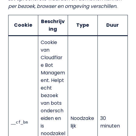
per bezoek, browser en omgeving verschillen.
Beschrijv
Cookie
Type
Duur
ing
Cookie
van
Cloudflar
e Bot
Managem
ent. Helpt
echt
bezoek
van bots
ondersch
eiden en
Noodzake
30
__cf_bm
is
lijk
minuten
noodzakel