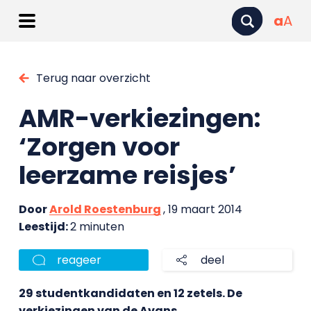
a
A
Terug naar overzicht
AMR-verkiezingen:
‘Zorgen voor
leerzame reisjes’
Door
Arold Roestenburg
, 19 maart 2014
Leestijd:
2 minuten
reageer
deel
29 studentkandidaten en 12 zetels. De
verkiezingen van de Avans