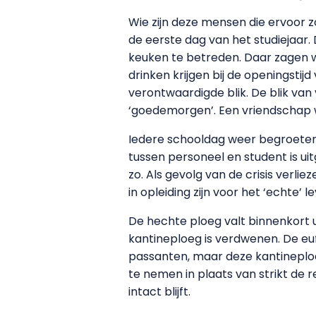
Wie zijn deze mensen die ervoor z
de eerste dag van het studiejaar
keuken te betreden. Daar zagen w
drinken krijgen bij de openingsti
verontwaardigde blik. De blik van
‘goedemorgen’. Een vriendschap
Iedere schooldag weer begroeten w
tussen personeel en student is uit
zo. Als gevolg van de crisis verl
in opleiding zijn voor het ‘echte’ l
De hechte ploeg valt binnenkort 
kantineploeg is verdwenen. De euf
passanten, maar deze kantineploeg
te nemen in plaats van strikt de r
intact blijft.