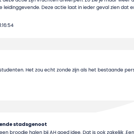
e leidinggevende. Deze actie laat in ieder geval zien dat e
1:16:54
e studenten. Het zou echt zonde zijn als het bestaande pe
vende stadsgenoot
 een broodje halen bij AH goed idee. Dat is ook zakelijk .Ee