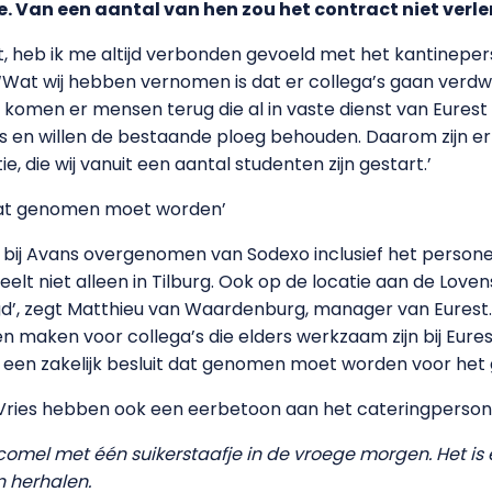
e. Van een aantal van hen zou het contract niet verl
 zit, heb ik me altijd verbonden gevoeld met het kantinepe
 ‘Wat wij hebben vernomen is dat er collega’s gaan verdw
 komen er mensen terug die al in vaste dienst van Eures
ns en willen de bestaande ploeg behouden. Daarom zijn e
, die wij vanuit een aantal studenten zijn gestart.’
t dat genomen moet worden’
ing bij Avans overgenomen van Sodexo inclusief het perso
peelt niet alleen in Tilburg. Ook op de locatie aan de Love
d’, zegt Matthieu van Waardenburg, manager van Eurest
aken voor collega’s die elders werkzaam zijn bij Eurest. 
een zakelijk besluit dat genomen moet worden voor het g
Vries hebben ook een eerbetoon aan het cateringpersone
comel met één suikerstaafje in de vroege morgen. Het is e
 herhalen.