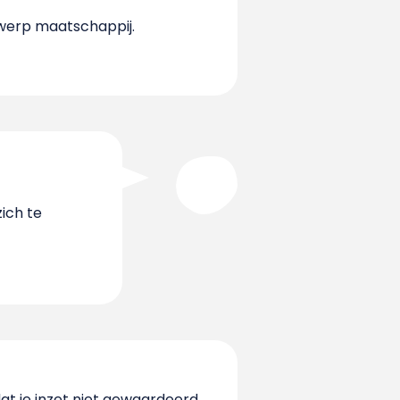
gwerp maatschappij.
ich te
dat je inzet niet gewaardeerd