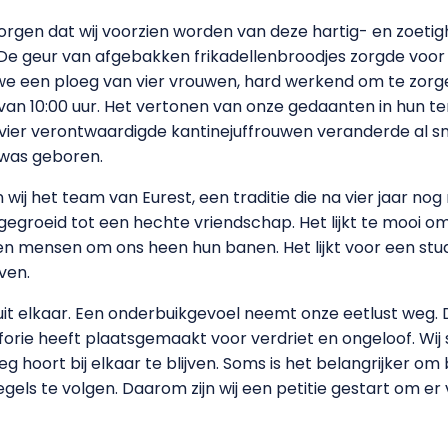
orgen dat wij voorzien worden van deze hartig- en zoetig
. De geur van afgebakken frikadellenbroodjes zorgde voor
e een ploeg van vier vrouwen, hard werkend om te zorge
jd van 10:00 uur. Het vertonen van onze gedaanten in hun 
 vier verontwaardigde kantinejuffrouwen veranderde al sn
 was geboren.
ij het team van Eurest, een traditie die na vier jaar nog
gegroeid tot een hechte vriendschap. Het lijkt te mooi om 
iezen mensen om ons heen hun banen. Het lijkt voor een s
even.
uit elkaar. Een onderbuikgevoel neemt onze eetlust weg.
orie heeft plaatsgemaakt voor verdriet en ongeloof. Wij 
 hoort bij elkaar te blijven. Soms is het belangrijker om 
egels te volgen. Daarom zijn wij een petitie gestart om e