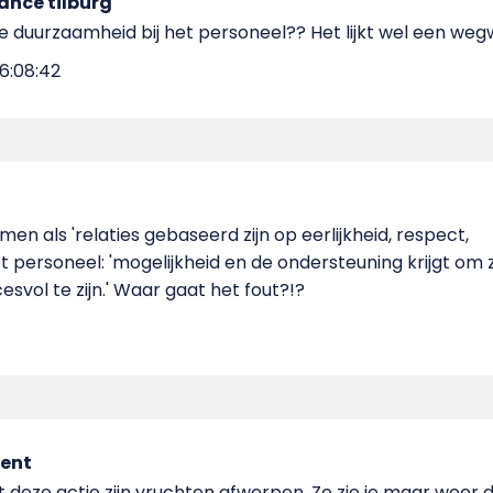
ance tilburg
de duurzaamheid bij het personeel?? Het lijkt wel een we
6:08:42
n als 'relaties gebaseerd zijn op eerlijkheid, respect,
t personeel: 'mogelijkheid en de ondersteuning krijgt om z
esvol te zijn.' Waar gaat het fout?!?
ent
t deze actie zijn vruchten afwerpen. Zo zie je maar weer 