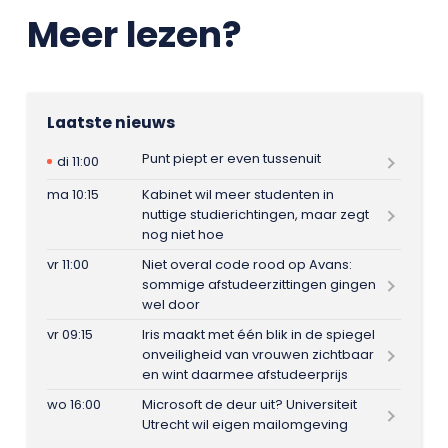
Meer lezen?
Laatste nieuws
Punt piept er even tussenuit
di 11:00
ma 10:15
Kabinet wil meer studenten in
nuttige studierichtingen, maar zegt
nog niet hoe
vr 11:00
Niet overal code rood op Avans:
sommige afstudeerzittingen gingen
wel door
vr 09:15
Iris maakt met één blik in de spiegel
onveiligheid van vrouwen zichtbaar
en wint daarmee afstudeerprijs
wo 16:00
Microsoft de deur uit? Universiteit
Utrecht wil eigen mailomgeving