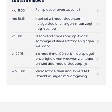
Laatste nieuws
Punt piept er even tussenuit
di 11:00
ma 10:15
Kabinet wil meer studenten in
nuttige studierichtingen, maar zegt
nog niet hoe
vr 11:00
Niet overal code rood op Avans:
sommige afstudeerzittingen gingen
wel door
vr 09:15
Iris maakt met één blik in de spiegel
onveiligheid van vrouwen zichtbaar
en wint daarmee afstudeerprijs
wo 16:00
Microsoft de deur uit? Universiteit
Utrecht wil eigen mailomgeving