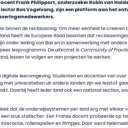
 Docent Frank Philippart, onderzoeker Robin van Hal
lector Bas Vogelvang, zijn een platform aan het ontw
lasseringsmedewerkers.
ijze binnen de reclassering. Om meer eenheid te creëren 
derland heeft de Europese Raad besloten dat reclasserings
jn onder leiding van Bas en in samenwerking met andere 
pees lesprogramma. De uitkomst is
Community of Practi
nd, lessen te volgen en aan projecten te werken.
en digitale leeromgeving. Studenten en docenten van over
g met universiteiten uit andere landen zijn we lesstof 
. Daarbij heeft ieder land ook een national section, waa
leek dat de onderwijssystemen per land erg met elkaar ver
aak een stuk statischer. Een Franse docent probeerde op h
 interactie, rollenspellen en filmpjes. Daar werd helema