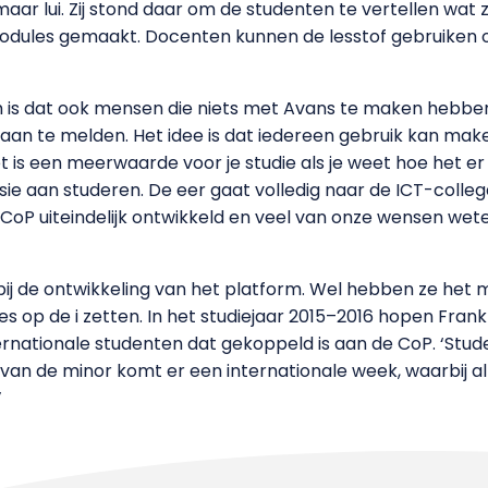
aar lui. Zij stond daar om de studenten te vertellen wa
odules gemaakt. Docenten kunnen de lesstof gebruiken o
m is dat ook mensen die niets met Avans te maken hebben
an te melden. Het idee is dat iedereen gebruik kan make
t is een meerwaarde voor je studie als je weet hoe het er
ie aan studeren. De eer gaat volledig naar de ICT-colleg
en CoP uiteindelijk ontwikkeld en veel van onze wensen wete
ij de ontwikkeling van het platform. Wel hebben ze het
jes op de i zetten. In het studiejaar 2015–2016 hopen Fran
ernationale studenten dat gekoppeld is aan de CoP. ‘Stu
 van de minor komt er een internationale week, waarbij 
’