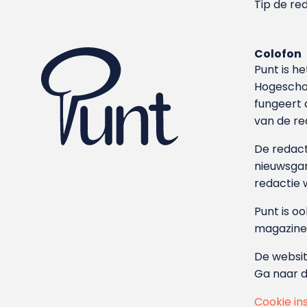
Tip de re
Colofon
Punt is h
Hoge­sch
fungeert 
van de re
De redacti
nieuwsgar
redactie 
Punt is o
magazine
De websit
Ga naar 
Cookie in