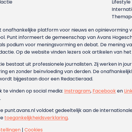
dactie
Lifestyle
Internat
Themapa
et onafhankelijke platform voor nieuws en opinievormin
ool. Punt informeert de gemeenschap van Avans Hogesch
als podium voor meningsvorming en debat. De mening van 
dactie. Op de website vinden lezers ook artikelen van he
e bestaat uit professionele journalisten. Zij werken in jour
ing en zonder beïnvloeding van derden. De onafhankelijk
wordt bijgestaan door een Redactieraad.
ok te vinden op social media:
Instragram
,
Facebook
en
Lin
.
e punt.avans.nl voldoet gedeeltelijk aan de internationale
de
toegankelijkheidsverklaring
.
stellingen
|
Cookies