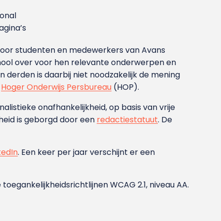
ional
gina’s
g voor studenten en medewerkers van Avans
ool over voor hen relevante onderwerpen en
derden is daarbij niet noodzakelijk de mening
t
Hoger Onderwijs Persbureau
(HOP).
nalistieke onafhankelijkheid, op basis van vrije
heid is geborgd door een
redactiestatuut
. De
kedIn
. Een keer per jaar verschijnt er een
 toegankelijkheidsrichtlijnen WCAG 2.1, niveau AA.