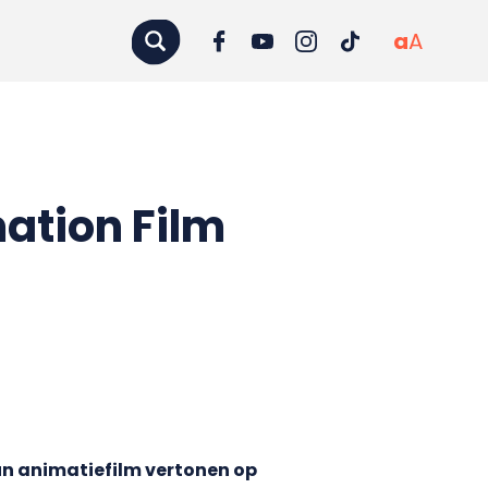
a
A
mation Film
n animatiefilm vertonen op