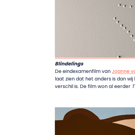
Blindelings
De eindexamenfilm van
Joanne v
laat zien dat het anders is dan wi
verschil is. De film won al eerder
T