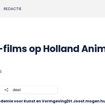
REDACTIE
t-films op Holland Ani
5
deel
ademie voor Kunst en Vormgeving|St.Joost mogen hu