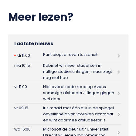
Meer lezen?
Laatste nieuws
Punt piept er even tussenuit
di 11:00
ma 10:15
Kabinet wil meer studenten in
nuttige studierichtingen, maar zegt
nog niet hoe
vr 11:00
Niet overal code rood op Avans:
sommige afstudeerzittingen gingen
wel door
vr 09:15
Iris maakt met één blik in de spiegel
onveiligheid van vrouwen zichtbaar
en wint daarmee afstudeerprijs
wo 16:00
Microsoft de deur uit? Universiteit
Utrecht wil eigen mailomgeving