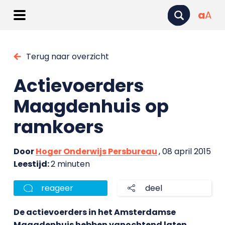
a
A
Terug naar overzicht
Actievoerders
Maagdenhuis op
ramkoers
Door
Hoger Onderwijs Persbureau
, 08 april 2015
Leestijd:
2 minuten
reageer
deel
De actievoerders in het Amsterdamse
Maagdenhuis hebben vanochtend laten