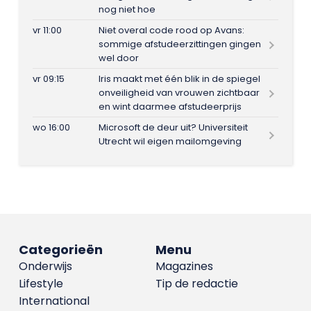
nog niet hoe
vr 11:00
Niet overal code rood op Avans:
sommige afstudeerzittingen gingen
wel door
vr 09:15
Iris maakt met één blik in de spiegel
onveiligheid van vrouwen zichtbaar
en wint daarmee afstudeerprijs
wo 16:00
Microsoft de deur uit? Universiteit
Utrecht wil eigen mailomgeving
Categorieën
Menu
Onderwijs
Magazines
Lifestyle
Tip de redactie
International