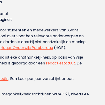
s
ional
gina’s
g voor studenten en medewerkers van Avans
ool over voor hen relevante onderwerpen en
derden is daarbij niet noodzakelijk de mening
t
Hoger Onderwijs Persbureau
(HOP).
nalistieke onafhankelijkheid, op basis van vrije
heid is geborgd door een
redactiestatuut
. De
kedIn
. Een keer per jaar verschijnt er een
 toegankelijkheidsrichtlijnen WCAG 2.1, niveau AA.