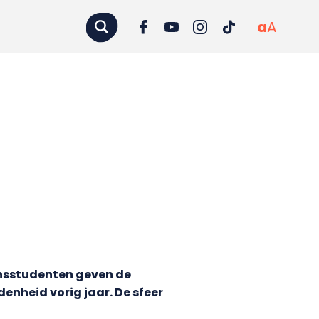
a
A
ansstudenten geven de
enheid vorig jaar. De sfeer