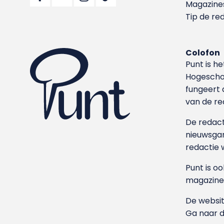
Magazine
Tip de re
Colofon
Punt is h
Hoge­sch
fungeert 
van de re
De redacti
nieuwsgar
redactie 
Punt is o
magazine
De websit
Ga naar 