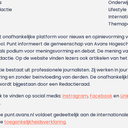
s
Onderwij
dactie
Lifestyle
Internat
Themapa
et onafhankelijke platform voor nieuws en opinievormin
ool. Punt informeert de gemeenschap van Avans Hogesch
als podium voor meningsvorming en debat. De mening van 
dactie. Op de website vinden lezers ook artikelen van he
e bestaat uit professionele journalisten. Zij werken in jour
ing en zonder beïnvloeding van derden. De onafhankelijk
wordt bijgestaan door een Redactieraad.
ok te vinden op social media:
Instragram
,
Facebook
en
Lin
.
e punt.avans.nl voldoet gedeeltelijk aan de internationale
de
toegankelijkheidsverklaring
.