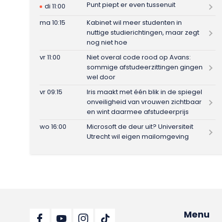
Punt piept er even tussenuit
di 11:00
ma 10:15
Kabinet wil meer studenten in
nuttige studierichtingen, maar zegt
nog niet hoe
vr 11:00
Niet overal code rood op Avans:
sommige afstudeerzittingen gingen
wel door
vr 09:15
Iris maakt met één blik in de spiegel
onveiligheid van vrouwen zichtbaar
en wint daarmee afstudeerprijs
wo 16:00
Microsoft de deur uit? Universiteit
Utrecht wil eigen mailomgeving
Menu