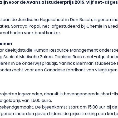
ijn voor de Avans afstudeerprijs 2015. Vijf net-afg
 aan de Juridische Hogeschool in Den Bosch, is genomine
uaties. Sorraya Popal, net-afgestudeerd bij Chemie in Bre
smethoden voor borstkanker.
reinen
aar deeltijdstudie Human Resource Management onderzoe
g Sociaal Medische Zaken. Danique Backx, net-afgestudeer
ren in de onderwijspraktijk. Yannick Bierman studeerde 
nderzocht voor een Canadese fabrikant van vliegtuigen 
erprojecten ingezonden, daaruit is bovengenoemde short-li
eldprijs van 1.500 euro.
ekendgemaakt. De bijeenkomst start om 15.00 uur bij d
 genomineerden geven tijdens de prijsuitreiking een korte