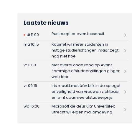
Laatste nieuws
Punt piept er even tussenuit
di 11:00
ma 10:15
Kabinet wil meer studenten in
nuttige studierichtingen, maar zegt
nog niet hoe
vr 11:00
Niet overal code rood op Avans:
sommige afstudeerzittingen gingen
wel door
vr 09:15
Iris maakt met één blik in de spiegel
onveiligheid van vrouwen zichtbaar
en wint daarmee afstudeerprijs
wo 16:00
Microsoft de deur uit? Universiteit
Utrecht wil eigen mailomgeving