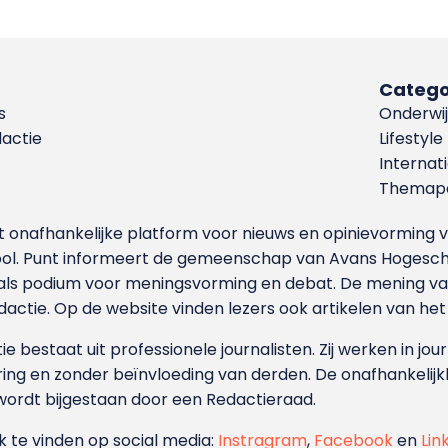
Catego
s
Onderwij
dactie
Lifestyle
Internat
Themapa
et onafhankelijke platform voor nieuws en opinievormin
ool. Punt informeert de gemeenschap van Avans Hogesch
als podium voor meningsvorming en debat. De mening van 
dactie. Op de website vinden lezers ook artikelen van he
e bestaat uit professionele journalisten. Zij werken in jour
ing en zonder beïnvloeding van derden. De onafhankelijk
wordt bijgestaan door een Redactieraad.
ok te vinden op social media:
Instragram
,
Facebook
en
Lin