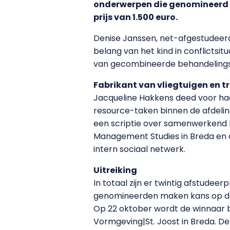
onderwerpen die genomineerd z
prijs van 1.500 euro.
Denise Janssen, net-afgestudeerd
belang van het kind in conflictsit
van gecombineerde behandeling
Fabrikant van vliegtuigen en t
Jacqueline Hakkens deed voor h
resource-taken binnen de afdelin
een scriptie over samenwerkend le
Management Studies in Breda en o
intern sociaal netwerk.
Uitreiking
In totaal zijn er twintig afstude
genomineerden maken kans op de g
Op 22 oktober wordt de winnaar b
Vormgeving|St. Joost in Breda. De