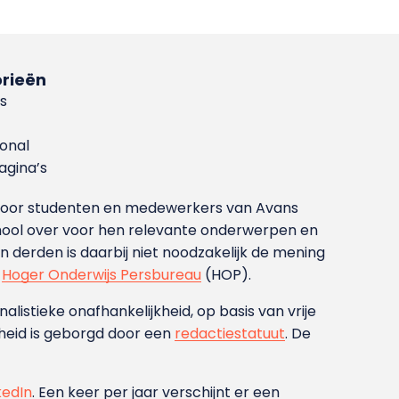
rieën
s
ional
gina’s
g voor studenten en medewerkers van Avans
ool over voor hen relevante onderwerpen en
derden is daarbij niet noodzakelijk de mening
t
Hoger Onderwijs Persbureau
(HOP).
nalistieke onafhankelijkheid, op basis van vrije
heid is geborgd door een
redactiestatuut
. De
kedIn
. Een keer per jaar verschijnt er een