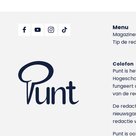
Menu
Magazine
Tip de re
Colofon
Punt is h
Hoge­sch
fungeert 
van de re
De redacti
nieuwsgar
redactie 
Punt is o