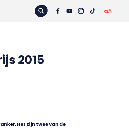
a
A
js 2015
nker. Het zijn twee van de