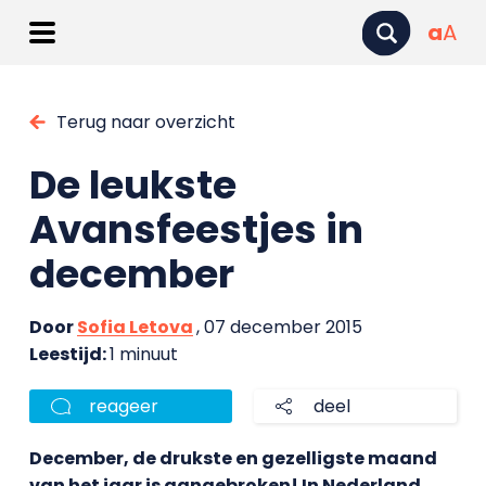
a
A
Terug naar overzicht
De leukste
Avansfeestjes in
december
Door
Sofia Letova
, 07 december 2015
Leestijd:
1 minuut
reageer
deel
December, de drukste en gezelligste maand
van het jaar is aangebroken! In Nederland