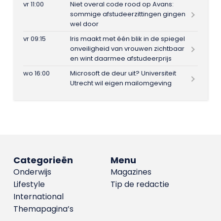
vr 11:00
Niet overal code rood op Avans:
sommige afstudeerzittingen gingen
wel door
vr 09:15
Iris maakt met één blik in de spiegel
onveiligheid van vrouwen zichtbaar
en wint daarmee afstudeerprijs
wo 16:00
Microsoft de deur uit? Universiteit
Utrecht wil eigen mailomgeving
Categorieën
Menu
Onderwijs
Magazines
Lifestyle
Tip de redactie
International
Themapagina’s