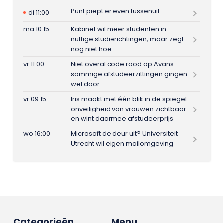
Punt piept er even tussenuit
di 11:00
ma 10:15
Kabinet wil meer studenten in
nuttige studierichtingen, maar zegt
nog niet hoe
vr 11:00
Niet overal code rood op Avans:
sommige afstudeerzittingen gingen
wel door
vr 09:15
Iris maakt met één blik in de spiegel
onveiligheid van vrouwen zichtbaar
en wint daarmee afstudeerprijs
wo 16:00
Microsoft de deur uit? Universiteit
Utrecht wil eigen mailomgeving
Categorieën
Menu