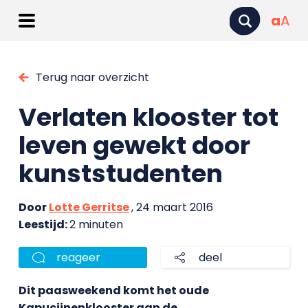
a
A
Terug naar overzicht
Verlaten klooster tot
leven gewekt door
kunststudenten
Door
Lotte Gerritse
, 24 maart 2016
Leestijd:
2 minuten
reageer
deel
Dit paasweekend komt het oude
Kapucijnenklooster aan de