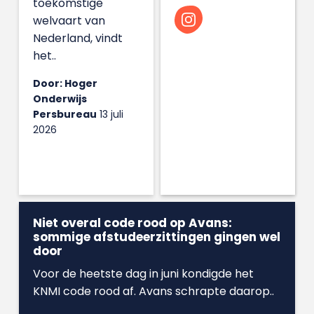
toekomstige
Koeman?
welvaart van
Nederland, vindt
Comments
het..
Door: Hoger
Dit veld is bedoeld
Onderwijs
voor
Persbureau
13 juli
2026
validatiedoeleinden
en moet niet
worden gewijzigd.
Niet overal code rood op Avans:
sommige afstudeerzittingen gingen wel
door
Voor de heetste dag in juni kondigde het
KNMI code rood af. Avans schrapte daarop..