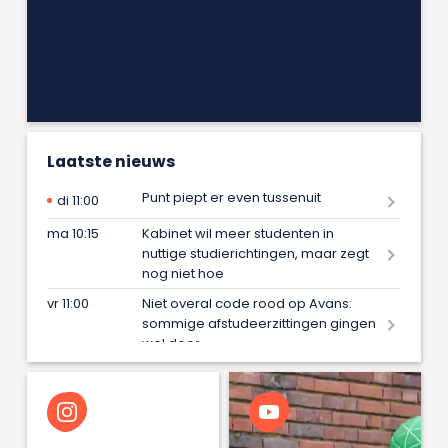
Laatste nieuws
Punt piept er even tussenuit
di 11:00
ma 10:15
Kabinet wil meer studenten in
nuttige studierichtingen, maar zegt
nog niet hoe
vr 11:00
Niet overal code rood op Avans:
sommige afstudeerzittingen gingen
wel door
vr 09:15
Iris maakt met één blik in de spiegel
onveiligheid van vrouwen zichtbaar
en wint daarmee afstudeerprijs
wo 16:00
Microsoft de deur uit? Universiteit