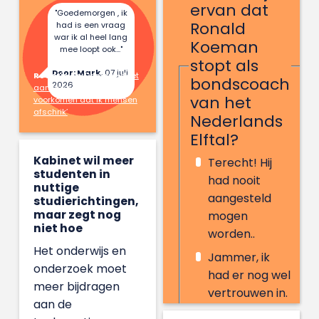
ervan dat
"Goedemorgen , ik
Ronald
had is een vraag
war ik al heel lang
Koeman
mee loopt ook..."
stopt als
Door: Mark,
07 juli
Reactie op:
Danique doet
bondscoach
2026
aan hekserij: ‘Ik wil
van het
voorkomen dat ik mensen
afschrik’
Nederlands
Elftal?
Kabinet wil meer
Terecht! Hij
studenten in
had nooit
nuttige
aangesteld
studierichtingen,
maar zegt nog
mogen
niet hoe
worden..
Het onderwijs en
Jammer, ik
onderzoek moet
had er nog wel
meer bijdragen
vertrouwen in.
aan de
Wie is Ronald