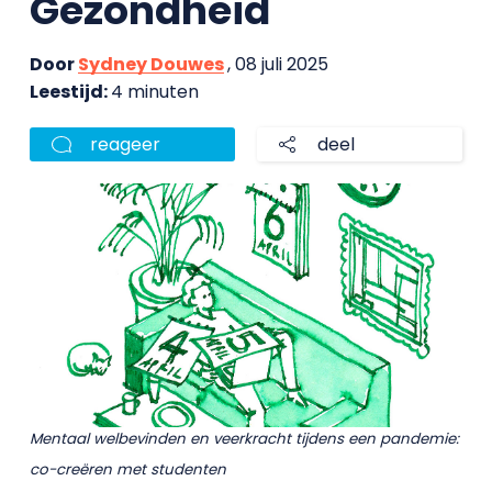
Gezondheid
Door
Sydney Douwes
, 08 juli 2025
Leestijd:
4 minuten
reageer
deel
Mentaal welbevinden en veerkracht tijdens een pandemie:
co-creëren met studenten