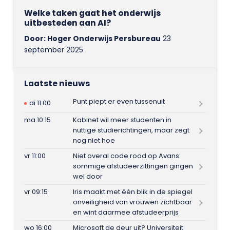
Welke taken gaat het onderwijs
uitbesteden aan AI?
Door: Hoger Onderwijs Persbureau
23
september 2025
Laatste nieuws
Punt piept er even tussenuit
di 11:00
ma 10:15
Kabinet wil meer studenten in
nuttige studierichtingen, maar zegt
nog niet hoe
vr 11:00
Niet overal code rood op Avans:
sommige afstudeerzittingen gingen
wel door
vr 09:15
Iris maakt met één blik in de spiegel
onveiligheid van vrouwen zichtbaar
en wint daarmee afstudeerprijs
wo 16:00
Microsoft de deur uit? Universiteit