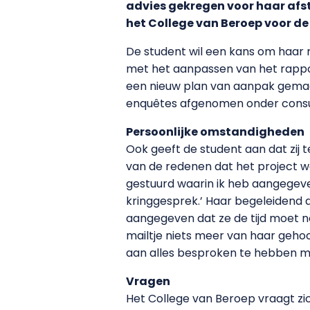
advies gekregen voor haar afst
het College van Beroep voor d
De student wil een kans om haar r
met het aanpassen van het rappor
een nieuw plan van aanpak gemaak
enquêtes afgenomen onder consumen
Persoonlijke omstandigheden
Ook geeft de student aan dat zij
van de redenen dat het project wat
gestuurd waarin ik heb aangegeven
kringgesprek.’ Haar begeleidend d
aangegeven dat ze de tijd moet n
mailtje niets meer van haar geho
aan alles besproken te hebben met
Vragen
Het College van Beroep vraagt zic