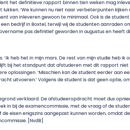
tudent het definitieve rapport binnen tien weken mag in
aat lukken. ‘We kunnen nu niet naar verbeterpunten kijken 
 van inleveren gewoon te minimaal. Ook is de student t
 bedrijf in Boxtel, terwijl wij de studenten aanraden om
 overname pas definitief geworden in augustus en heeft d
. ‘Ik heb het in mijn mars. De rest van mijn studie heb ik 
t bij het standpunt dat afstuderen met dit rapport niet m
re oplossingen. ‘Misschien kan de student eerder aan een
acht uitvoeren.’ Volgens de student is dat geen optie, omd
gegrond verklaard. De afstudeeropdracht moet dus opnie
ek in bij de examencommissie, met de vraag of de stude
of de eisen enigszins aangepast kunnen worden, omdat de
ncommissie. [NvdB]