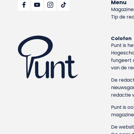
Menu
Magazine
Tip de re
Colofon
Punt is h
Hoge­sch
fungeert 
van de re
De redacti
nieuwsgar
redactie 
Punt is o
magazine
De websit