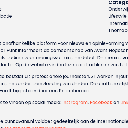
Catego
s
Onderwij
dactie
Lifestyle
Internat
Themapa
et onafhankelijke platform voor nieuws en opinievormin
ool. Punt informeert de gemeenschap van Avans Hogesch
als podium voor meningsvorming en debat. De mening van 
dactie. Op de website vinden lezers ook artikelen van he
e bestaat uit professionele journalisten. Zij werken in jour
ing en zonder beïnvloeding van derden. De onafhankelijk
wordt bijgestaan door een Redactieraad.
ok te vinden op social media:
Instragram
,
Facebook
en
Lin
.
e punt.avans.nl voldoet gedeeltelijk aan de internationale