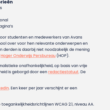
rieën
s
ional
gina’s
g voor studenten en medewerkers van Avans
ool over voor hen relevante onderwerpen en
derden is daarbij niet noodzakelijk de mening
t
Hoger Onderwijs Persbureau
(HOP).
nalistieke onafhankelijkheid, op basis van vrije
heid is geborgd door een
redactiestatuut
. De
kedIn
. Een keer per jaar verschijnt er een
 toegankelijkheidsrichtlijnen WCAG 2.1, niveau AA.