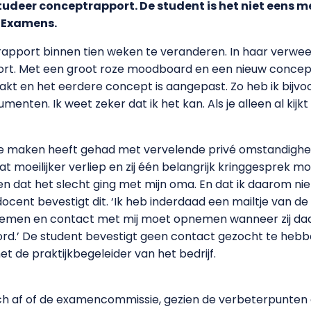
udeer conceptrapport. De student is het niet eens met
e Examens.
apport binnen tien weken te veranderen. In haar verweer m
t. Met een groot roze moodboard en een nieuw concept ko
t en het eerdere concept is aangepast. Zo heb ik bijvo
ten. Ik weet zeker dat ik het kan. Als je alleen al kijkt 
 te maken heeft gehad met vervelende privé omstandigh
 moeilijker verliep en zij één belangrijk kringgesprek mo
 dat het slecht ging met mijn oma. En dat ik daarom niet 
ocent bevestigt dit. ‘Ik heb inderdaad een mailtje van de
emen en contact met mij moet opnemen wanneer zij daar a
ord.’ De student bevestigt geen contact gezocht te hebbe
 de praktijkbegeleider van het bedrijf.
h af of de examencommissie, gezien de verbeterpunten die