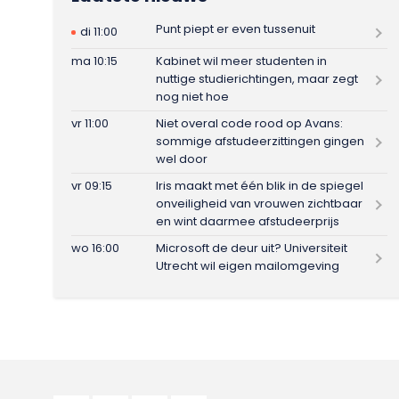
Punt piept er even tussenuit
di 11:00
ma 10:15
Kabinet wil meer studenten in
nuttige studierichtingen, maar zegt
nog niet hoe
vr 11:00
Niet overal code rood op Avans:
sommige afstudeerzittingen gingen
wel door
vr 09:15
Iris maakt met één blik in de spiegel
onveiligheid van vrouwen zichtbaar
en wint daarmee afstudeerprijs
wo 16:00
Microsoft de deur uit? Universiteit
Utrecht wil eigen mailomgeving