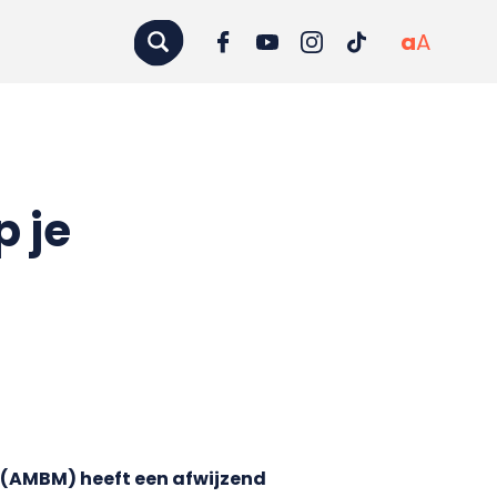
a
A
 je
(AMBM) heeft een afwijzend