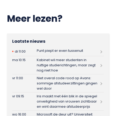
Meer lezen?
Laatste nieuws
Punt piept er even tussenuit
di 11:00
ma 10:15
Kabinet wil meer studenten in
nuttige studierichtingen, maar zegt
nog niet hoe
vr 11:00
Niet overal code rood op Avans:
sommige afstudeerzittingen gingen
wel door
vr 09:15
Iris maakt met één blik in de spiegel
onveiligheid van vrouwen zichtbaar
en wint daarmee afstudeerprijs
wo 16:00
Microsoft de deur uit? Universiteit