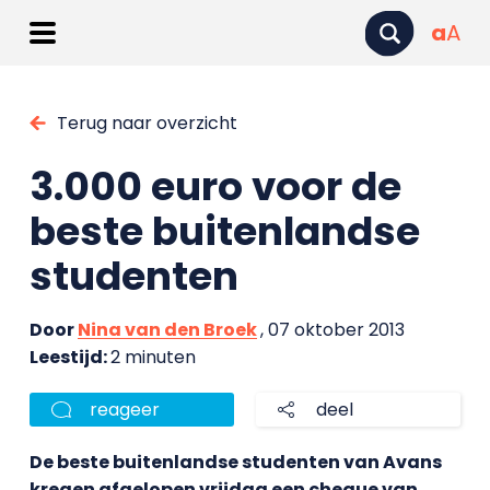
a
A
Terug naar overzicht
3.000 euro voor de
beste buitenlandse
studenten
Door
Nina van den Broek
, 07 oktober 2013
Leestijd:
2 minuten
reageer
deel
De beste buitenlandse studenten van Avans
kregen afgelopen vrijdag een cheque van