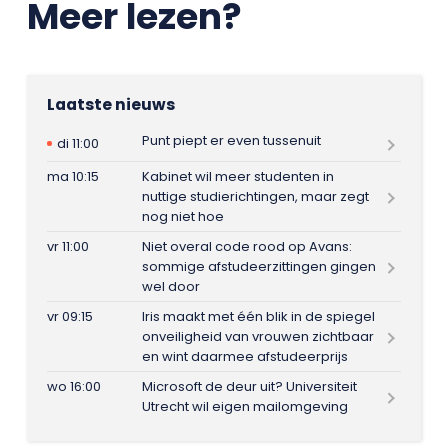
Meer lezen?
Laatste nieuws
Punt piept er even tussenuit
di 11:00
ma 10:15
Kabinet wil meer studenten in
nuttige studierichtingen, maar zegt
nog niet hoe
vr 11:00
Niet overal code rood op Avans:
sommige afstudeerzittingen gingen
wel door
vr 09:15
Iris maakt met één blik in de spiegel
onveiligheid van vrouwen zichtbaar
en wint daarmee afstudeerprijs
wo 16:00
Microsoft de deur uit? Universiteit
Utrecht wil eigen mailomgeving