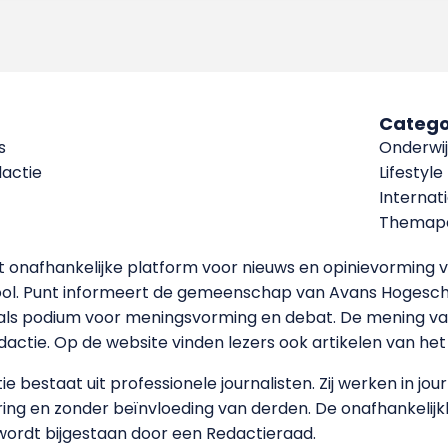
Catego
s
Onderwij
dactie
Lifestyle
Internat
Themapa
et onafhankelijke platform voor nieuws en opinievormin
ool. Punt informeert de gemeenschap van Avans Hogesch
als podium voor meningsvorming en debat. De mening van 
dactie. Op de website vinden lezers ook artikelen van he
e bestaat uit professionele journalisten. Zij werken in jour
ing en zonder beïnvloeding van derden. De onafhankelijk
wordt bijgestaan door een Redactieraad.