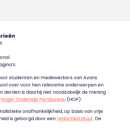
rieën
s
ional
gina’s
g voor studenten en medewerkers van Avans
ool over voor hen relevante onderwerpen en
derden is daarbij niet noodzakelijk de mening
t
Hoger Onderwijs Persbureau
(HOP).
nalistieke onafhankelijkheid, op basis van vrije
heid is geborgd door een
redactiestatuut
. De