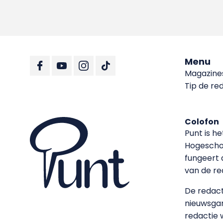
Menu
Magazine
Tip de re
Colofon
Punt is h
Hoge­sch
fungeert 
van de re
De redacti
nieuwsgar
redactie 