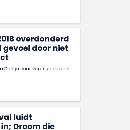
2018 overdonderd
 gevoel door niet
ct
lga Donga naar voren geroepen
val luidt
in; Droom die