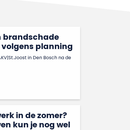
n brandschade
t volgens planning
KV|St.Joost in Den Bosch na de
erk in de zomer?
n kun je nog wel