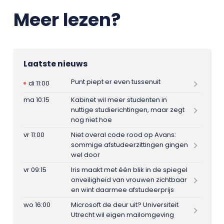
Meer lezen?
Laatste nieuws
Punt piept er even tussenuit
di 11:00
ma 10:15
Kabinet wil meer studenten in
nuttige studierichtingen, maar zegt
nog niet hoe
vr 11:00
Niet overal code rood op Avans:
sommige afstudeerzittingen gingen
wel door
vr 09:15
Iris maakt met één blik in de spiegel
onveiligheid van vrouwen zichtbaar
en wint daarmee afstudeerprijs
wo 16:00
Microsoft de deur uit? Universiteit
Utrecht wil eigen mailomgeving