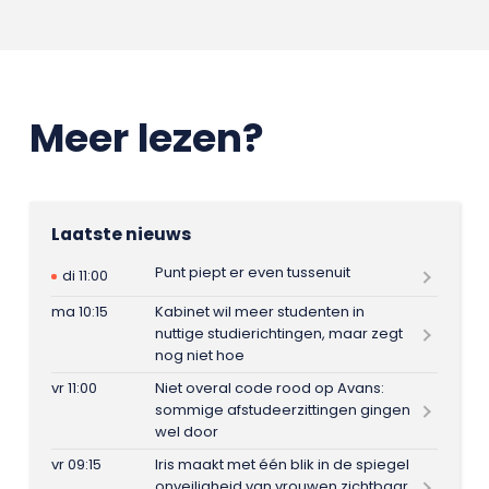
Meer lezen?
Laatste nieuws
Punt piept er even tussenuit
di 11:00
ma 10:15
Kabinet wil meer studenten in
nuttige studierichtingen, maar zegt
nog niet hoe
vr 11:00
Niet overal code rood op Avans:
sommige afstudeerzittingen gingen
wel door
vr 09:15
Iris maakt met één blik in de spiegel
onveiligheid van vrouwen zichtbaar