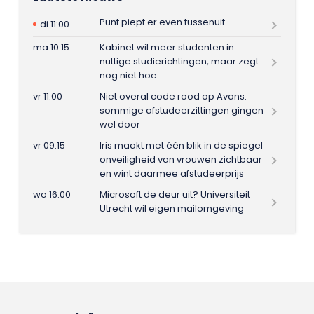
Punt piept er even tussenuit
di 11:00
ma 10:15
Kabinet wil meer studenten in
nuttige studierichtingen, maar zegt
nog niet hoe
vr 11:00
Niet overal code rood op Avans:
sommige afstudeerzittingen gingen
wel door
vr 09:15
Iris maakt met één blik in de spiegel
onveiligheid van vrouwen zichtbaar
en wint daarmee afstudeerprijs
wo 16:00
Microsoft de deur uit? Universiteit
Utrecht wil eigen mailomgeving