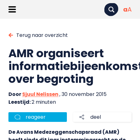
a
A
Terug naar overzicht
AMR organiseert
informatiebijeenkoms
over begroting
Door
Sjuul Nelissen
, 30 november 2015
Leestijd:
2 minuten
reageer
deel
De Avans Medezeggenschapsraad (AMR)
heeft sinds dit jaar instemmingsrecht op de