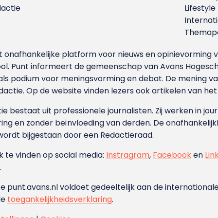
dactie
Lifestyle
Internat
Themapa
et onafhankelijke platform voor nieuws en opinievormin
ool. Punt informeert de gemeenschap van Avans Hogesch
als podium voor meningsvorming en debat. De mening van 
dactie. Op de website vinden lezers ook artikelen van he
e bestaat uit professionele journalisten. Zij werken in jour
ing en zonder beïnvloeding van derden. De onafhankelijk
wordt bijgestaan door een Redactieraad.
ok te vinden op social media:
Instragram
,
Facebook
en
Lin
.
e punt.avans.nl voldoet gedeeltelijk aan de internationale
de
toegankelijkheidsverklaring
.