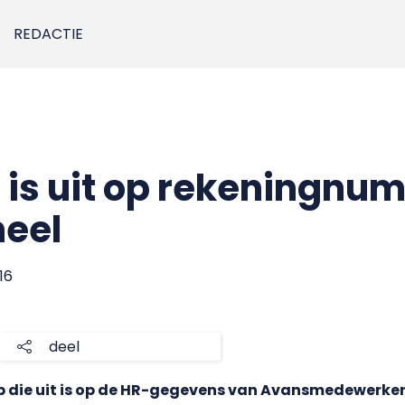
REDACTIE
 is uit op rekeningnu
eel
016
deel
oop die uit is op de HR-gegevens van Avansmedewerke