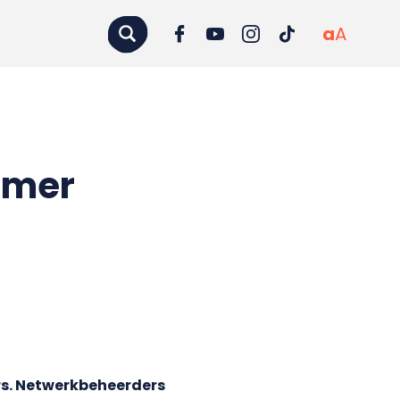
a
A
mmer
rs. Netwerkbeheerders