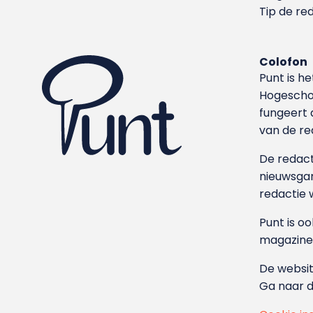
Tip de re
Colofon
Punt is h
Hoge­sch
fungeert 
van de re
De redacti
nieuwsgar
redactie 
Punt is o
magazine
De websit
Ga naar 