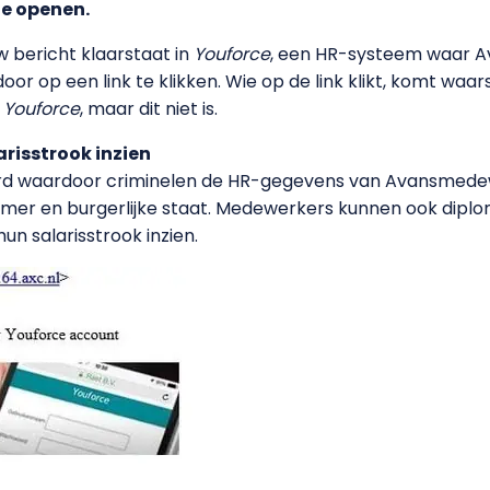
e openen.
w bericht klaarstaat in
Youforce
, een HR-systeem waar A
r op een link te klikken. Wie op de link klikt, komt waars
n
Youforce
, maar dit niet is.
risstrook inzien
d waardoor criminelen de HR-gegevens van Avansmedewer
er en burgerlijke staat. Medewerkers kunnen ook diplom
n salarisstrook inzien.