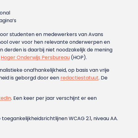
ional
gina’s
g voor studenten en medewerkers van Avans
ool over voor hen relevante onderwerpen en
derden is daarbij niet noodzakelijk de mening
t
Hoger Onderwijs Persbureau
(HOP).
nalistieke onafhankelijkheid, op basis van vrije
heid is geborgd door een
redactiestatuut
. De
kedIn
. Een keer per jaar verschijnt er een
 toegankelijkheidsrichtlijnen WCAG 2.1, niveau AA.