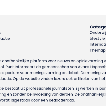
Catego
s
Onderwij
dactie
Lifestyle
Internat
Themapa
et onafhankelijke platform voor nieuws en opinievormin
ool. Punt informeert de gemeenschap van Avans Hogesch
als podium voor meningsvorming en debat. De mening van 
dactie. Op de website vinden lezers ook artikelen van he
e bestaat uit professionele journalisten. Zij werken in jour
ing en zonder beïnvloeding van derden. De onafhankelijk
wordt bijgestaan door een Redactieraad.