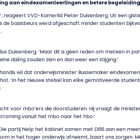
ting aan eindexamenleerlingen en betere begeleiding
ld’, reageert VVD-Kamerlid Pieter Duisenberg. Uit een gi
inds de basisbeurs werd afgeschaft minder studenten bij
.
 aldus Duisenberg. ‘Maar dit is geen reden om meteen in pa
eine daling zouden zien en dan weer een stijging.’
ndis wil dat onderwijsminister Bussemaker eindexamenk
hot. ‘In het nieuwe stelsel kan elke gemotiveerde student 
.
acht voor mbo’ers die doorstuderen. Hij vraagt de minist
rstroming vanuit het mbo naar het hbo.’
n. Die partij hielp het kabinet samen met D66 aan een mee
stroom in het hoger onderwijs afneemt, baart ons zorgen.