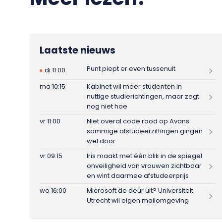
Laatste nieuws
Punt piept er even tussenuit
di 11:00
ma 10:15
Kabinet wil meer studenten in
nuttige studierichtingen, maar zegt
nog niet hoe
vr 11:00
Niet overal code rood op Avans:
sommige afstudeerzittingen gingen
wel door
vr 09:15
Iris maakt met één blik in de spiegel
onveiligheid van vrouwen zichtbaar
en wint daarmee afstudeerprijs
wo 16:00
Microsoft de deur uit? Universiteit
Utrecht wil eigen mailomgeving