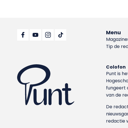
Menu
Magazine
Tip de re
Colofon
Punt is h
Hoge­sch
fungeert 
van de re
De redacti
nieuwsgar
redactie 