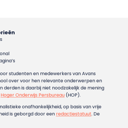
rieën
s
ional
gina’s
g voor studenten en medewerkers van Avans
ool over voor hen relevante onderwerpen en
derden is daarbij niet noodzakelijk de mening
t
Hoger Onderwijs Persbureau
(HOP).
nalistieke onafhankelijkheid, op basis van vrije
heid is geborgd door een
redactiestatuut
. De