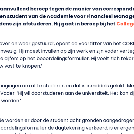
aanvullend beroep tegen de manier van corresponder
 Een student van de Academie voor Financieel Manage
ens zijn afstuderen. Hij gaat in beroep bij het
Colleg
 over en weer gestuurd’, opent de voorzitter van het COB
aanwezig. Hij moest invallen op zijn werk en zijn vader ver
 cijfers op het beoordelingsformulier. Hij voelt zich teko
w vast te knopen.’
ngen om af te studeren en dat is inmiddels gelukt. Met h
 Vader: ‘Hij wil doorstuderen aan de universiteit. Het kan 
 worden.’
nde worden er door de student acht gronden aangedrage
beoordelingsformulier de dagtekening verkeerd, is er ergen