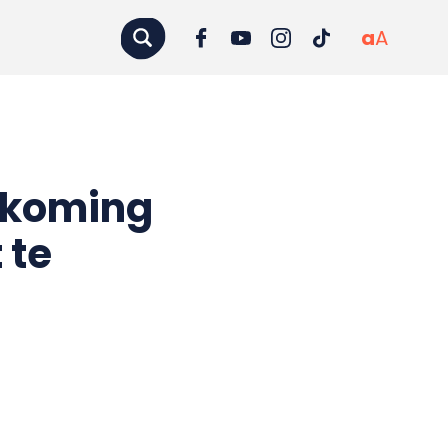
a
A
ndkoming
 te