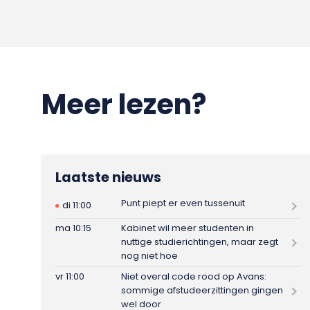
Meer lezen?
Laatste nieuws
Punt piept er even tussenuit
di 11:00
ma 10:15
Kabinet wil meer studenten in
nuttige studierichtingen, maar zegt
nog niet hoe
vr 11:00
Niet overal code rood op Avans:
sommige afstudeerzittingen gingen
wel door