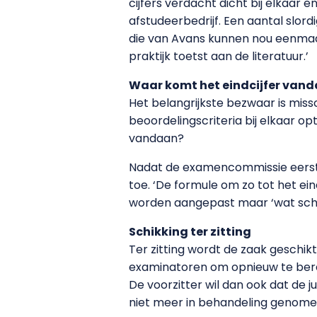
cijfers verdacht dicht bij elkaar 
afstudeerbedrijf. Een aantal slo
die van Avans kunnen nou eenmaal v
praktijk toetst aan de literatuur.’
Waar komt het eindcijfer van
Het belangrijkste bezwaar is missc
beoordelingscriteria bij elkaar op
vandaan?
Nadat de examencommissie eerst tw
toe. ‘De formule om zo tot het ein
worden aangepast maar ‘wat schiet 
Schikking ter zitting
Ter zitting wordt de zaak geschi
examinatoren om opnieuw te bere
De voorzitter wil dan ook dat de ju
niet meer in behandeling genomen.