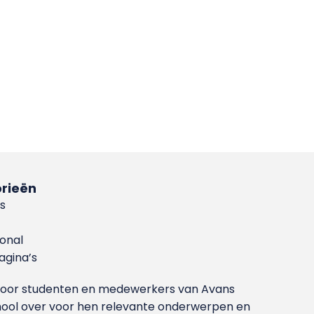
rieën
s
ional
gina’s
g voor studenten en medewerkers van Avans
ool over voor hen relevante onderwerpen en