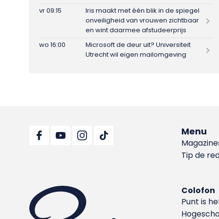
vr 09:15
Iris maakt met één blik in de spiegel
onveiligheid van vrouwen zichtbaar
en wint daarmee afstudeerprijs
wo 16:00
Microsoft de deur uit? Universiteit
Utrecht wil eigen mailomgeving
Menu
Magazine
Tip de re
Colofon
Punt is h
Hoge­sch