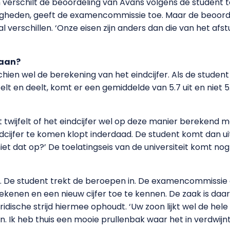
en verschilt de beoordeling van Avans volgens de student 
rdigheden, geeft de examencommissie toe. Maar de beoorde
erschillen. ‘Onze eisen zijn anders dan die van het afstud
daan?
hien wel de berekening van het eindcijfer. Als de student 
telt en deelt, komt er een gemiddelde van 5.7 uit en niet 
ijfelt of het eindcijfer wel op deze manier berekend moe
dcijfer te komen klopt inderdaad. De student komt dan uit 
dat op?’ De toelatingseis van de universiteit komt nog al
kt. De student trekt de beroepen in. De examencommissie
kenen en een nieuw cijfer toe te kennen. De zaak is da
ridische strijd hiermee ophoudt. ‘Uw zoon lijkt wel de hele
 Ik heb thuis een mooie prullenbak waar het in verdwijnt