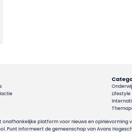
Catego
s
Onderwij
dactie
Lifestyle
Internat
Themapa
et onafhankelijke platform voor nieuws en opinievormin
ool. Punt informeert de gemeenschap van Avans Hogesch