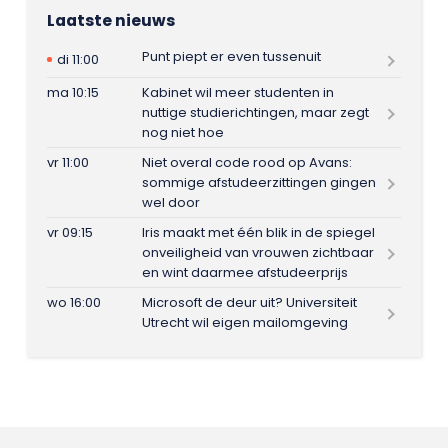
Laatste nieuws
Punt piept er even tussenuit
di 11:00
ma 10:15
Kabinet wil meer studenten in
nuttige studierichtingen, maar zegt
nog niet hoe
vr 11:00
Niet overal code rood op Avans:
sommige afstudeerzittingen gingen
wel door
vr 09:15
Iris maakt met één blik in de spiegel
onveiligheid van vrouwen zichtbaar
en wint daarmee afstudeerprijs
wo 16:00
Microsoft de deur uit? Universiteit
Utrecht wil eigen mailomgeving