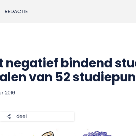
REDACTIE
gt negatief bindend st
alen van 52 studiepun
er 2016
deel