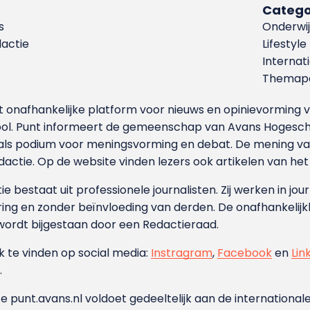
Catego
s
Onderwij
dactie
Lifestyle
Internat
Themapa
et onafhankelijke platform voor nieuws en opinievormin
ool. Punt informeert de gemeenschap van Avans Hogesch
als podium voor meningsvorming en debat. De mening van 
dactie. Op de website vinden lezers ook artikelen van he
e bestaat uit professionele journalisten. Zij werken in jour
ing en zonder beïnvloeding van derden. De onafhankelijk
wordt bijgestaan door een Redactieraad.
ok te vinden op social media:
Instragram
,
Facebook
en
Lin
.
e punt.avans.nl voldoet gedeeltelijk aan de internationale