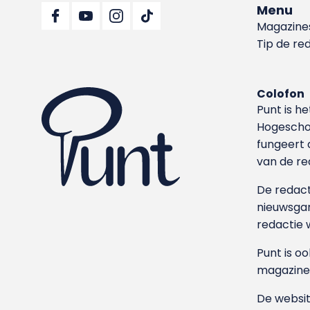
Menu
Magazine
Tip de re
Colofon
Punt is h
Hoge­sch
fungeert 
van de re
De redacti
nieuwsgar
redactie 
Punt is o
magazine
De websit