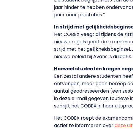
jaar hinder te hebben ondervond
puur naar prestaties.”
In strijd met gelijkheidsbeginse
Het COBEX veegt al tijdens de zit
nieuwe regels geeft de examencom
strijd met het gelijkheidsbegins
nieuwe beleid bij Avans is duideli
Hoeveel studenten kregen nega
Een zestal andere studenten hee
ontvangen, maar geen beroep aang
aantal geadresseerden (een zest
in deze e-mail gegeven foutieve i
schrijft het COBEX in haar uitspr
Het COBEX roept de examencommi
actief te informeren over
deze ui