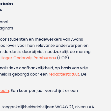
rieën
s
ional
gina’s
g voor studenten en medewerkers van Avans
ool over voor hen relevante onderwerpen en
derden is daarbij niet noodzakelijk de mening
t
Hoger Onderwijs Persbureau
(HOP).
nalistieke onafhankelijkheid, op basis van vrije
heid is geborgd door een
redactiestatuut
. De
kedIn
. Een keer per jaar verschijnt er een
 toegankelijkheidsrichtlijnen WCAG 2.1, niveau AA.