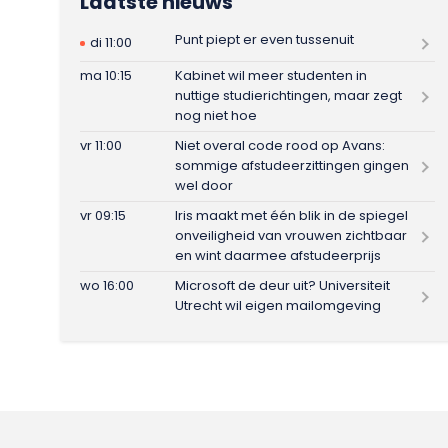
Laatste nieuws
Punt piept er even tussenuit
di 11:00
ma 10:15
Kabinet wil meer studenten in
nuttige studierichtingen, maar zegt
nog niet hoe
vr 11:00
Niet overal code rood op Avans:
sommige afstudeerzittingen gingen
wel door
vr 09:15
Iris maakt met één blik in de spiegel
onveiligheid van vrouwen zichtbaar
en wint daarmee afstudeerprijs
wo 16:00
Microsoft de deur uit? Universiteit
Utrecht wil eigen mailomgeving