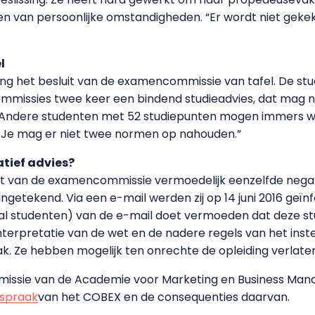
en van persoonlijke omstandigheden. “Er wordt niet gek
l
ting het besluit van de examencommissie van tafel. De stud
missies twee keer een bindend studieadvies, dat mag niet
el. Andere studenten met 52 studiepunten mogen immers w
jk. Je mag er niet twee normen op nahouden.”
tief advies?
ft van de examencommissie vermoedelijk eenzelfde negat
etekend. Via een e-mail werden zij op 14 juni 2016 geïn
al studenten) van de e-mail doet vermoeden dat deze st
nterpretatie van de wet en de nadere regels van het inste
aak. Ze hebben mogelijk ten onrechte de opleiding verlate
ssie van de Academie voor Marketing en Business Ma
tspraak
van het COBEX en de consequenties daarvan.