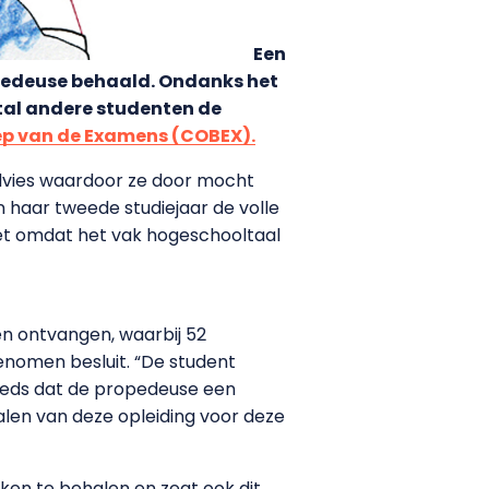
Een
opedeuse behaald. Ondanks het
stal andere studenten de
ep van de Examens (COBEX).
advies waardoor ze door mocht
 haar tweede studiejaar de volle
et omdat het vak hogeschooltaal
n ontvangen, waarbij 52
enomen besluit. “De student
teeds dat de propedeuse een
halen van deze opleiding voor deze
ken te behalen en zegt ook dit