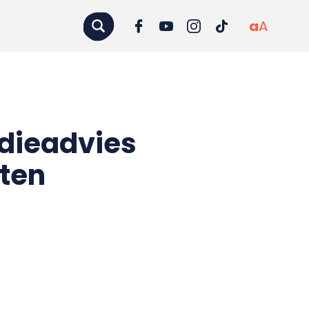
a
A
udieadvies
ten