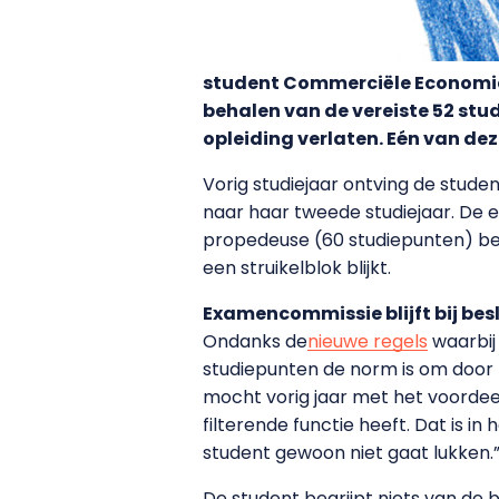
student Commerciële Economie 
behalen van de vereiste 52 stu
opleiding verlaten. Eén van dez
Vorig studiejaar ontving de stud
naar haar tweede studiejaar. De 
propedeuse (60 studiepunten) be
een struikelblok blijkt.
Examencommissie blijft bij besl
Ondanks de
nieuwe regels
waarbij
studiepunten de norm is om door 
mocht vorig jaar met het voordeel
filterende functie heeft. Dat is i
student gewoon niet gaat lukken.
De student begrijpt niets van de