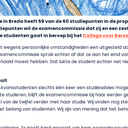
in Breda heeft 59 van de 60 studiepunten in de pr
diepunten wil de examencommissie dat zij en een ze
e studenten gaat in beroep bij het
College voor Bero
ent wegens persoonlijke omstandigheden een uitgesteld 
examencommissie sprak echter af dat ze aan het eind van
haald moest hebben. Dat lukte de student echter net ni
uit
 Avansstudenten slechts één keer een studieadvies moge
te studeren, blijft de examencommissie bij haar eerder g
 van de twijfel verder met haar studie. Wij vinden nog s
n het belang van studenten. Wij zijn van mening dat het be
”
 beslissing. Ze heeft hard gewerkt om haar propedeusevak