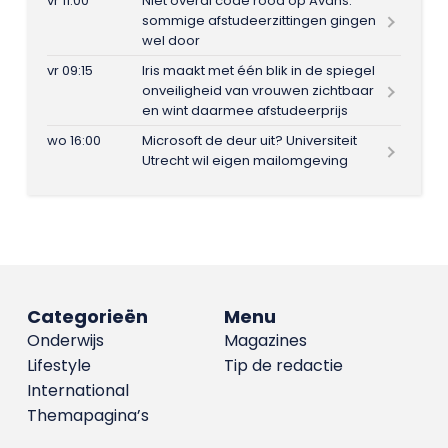
vr 11:00
Niet overal code rood op Avans:
sommige afstudeerzittingen gingen
wel door
vr 09:15
Iris maakt met één blik in de spiegel
onveiligheid van vrouwen zichtbaar
en wint daarmee afstudeerprijs
wo 16:00
Microsoft de deur uit? Universiteit
Utrecht wil eigen mailomgeving
Categorieën
Menu
Onderwijs
Magazines
Lifestyle
Tip de redactie
International
Themapagina’s