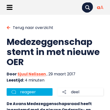
a
A
Terug naar overzicht
Medezeggenschap
stemt in met nieuwe
OER
Door
Sjuul Nelissen
, 29 maart 2017
Leestijd:
4 minuten
reageer
deel
De Avans Medezeggenschapsraad heeft
ingestemd met de nieuwe Onderwijs- en