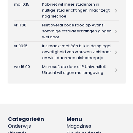
ma 10:15
Kabinet wil meer studenten in
nuttige studierichtingen, maar zegt
nog niet hoe
vr 11:00
Niet overal code rood op Avans:
sommige afstudeerzittingen gingen
wel door
vr 09:15
Iris maakt met één blik in de spiegel
onveiligheid van vrouwen zichtbaar
en wint daarmee afstudeerprijs
wo 16:00
Microsoft de deur uit? Universiteit
Utrecht wil eigen mailomgeving
Categorieën
Menu
Onderwijs
Magazines